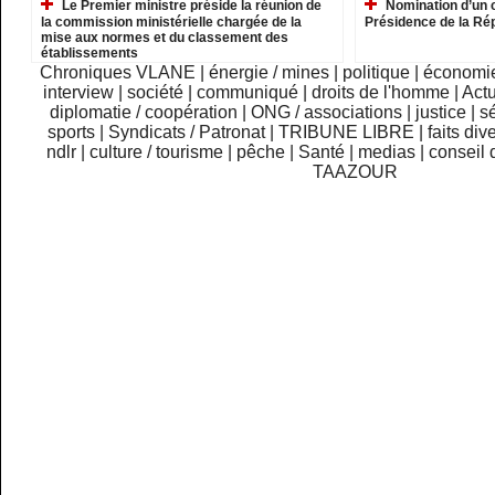
Le Premier ministre préside la réunion de
Nomination d’un c
la commission ministérielle chargée de la
Présidence de la Ré
mise aux normes et du classement des
établissements
Chroniques VLANE
|
énergie / mines
|
politique
|
économi
interview
|
société
|
communiqué
|
droits de l'homme
|
Actu
diplomatie / coopération
|
ONG / associations
|
justice
|
sé
sports
|
Syndicats / Patronat
|
TRIBUNE LIBRE
|
faits div
ndlr
|
culture / tourisme
|
pêche
|
Santé
|
medias
|
conseil 
TAAZOUR