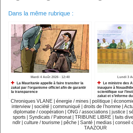
Dans la même rubrique :
Mardi 4 Août 2026 - 12:40
Lundi 3 A
La Mauritanie appelle à faire transiter la
Le ministre des A
zakat par l’organisme officiel afin de garantir
inaugure à Nouadhib
la transparence
scientifique sur l’inst
zakat et s’informe d
institutions relevant
Chroniques VLANE
|
énergie / mines
|
politique
|
économi
interview
|
société
|
communiqué
|
droits de l'homme
|
Actu
diplomatie / coopération
|
ONG / associations
|
justice
|
sé
sports
|
Syndicats / Patronat
|
TRIBUNE LIBRE
|
faits div
ndlr
|
culture / tourisme
|
pêche
|
Santé
|
medias
|
conseil 
TAAZOUR