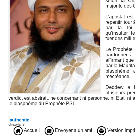
selon la Cha
majorité des
L’apostat est
repentir, tour
par la loi, 
qu’insulter 
tuer des mill
Le Prophète n
pardonner à s
affirmant que
par la Maurit
blasphème a
mécréance.
Deddew a il
plusieurs pre
verdict est abstrait, ne concernant ni personne, ni Etat, ni 
le blasphème du Prophète PSL.
lauthentic
chezvlane
Accueil
Envoyer à un ami
Version impr