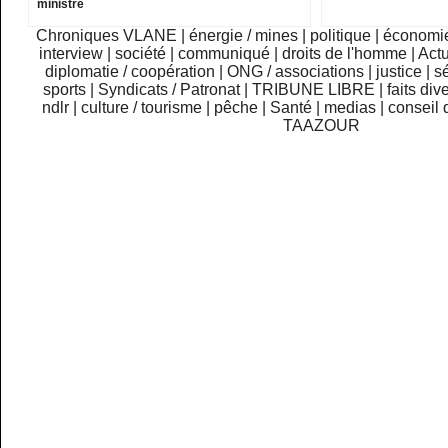
ministre
Chroniques VLANE
|
énergie / mines
|
politique
|
économi
interview
|
société
|
communiqué
|
droits de l'homme
|
Actu
diplomatie / coopération
|
ONG / associations
|
justice
|
sé
sports
|
Syndicats / Patronat
|
TRIBUNE LIBRE
|
faits div
ndlr
|
culture / tourisme
|
pêche
|
Santé
|
medias
|
conseil 
TAAZOUR