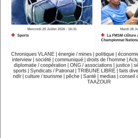
Mercredi 29 Juillet 2026 - 16:31
Mardi 28 Ju
Sports
La FMSM clôture 
Championnat Nationa
Chroniques VLANE
|
énergie / mines
|
politique
|
économi
interview
|
société
|
communiqué
|
droits de l'homme
|
Actu
diplomatie / coopération
|
ONG / associations
|
justice
|
sé
sports
|
Syndicats / Patronat
|
TRIBUNE LIBRE
|
faits div
ndlr
|
culture / tourisme
|
pêche
|
Santé
|
medias
|
conseil 
TAAZOUR