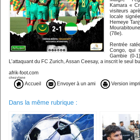
Kamara « Cr
visiteurs apr
locale signé
Hemeye Tanjy 
Mourabitoun
(78e).
Rentrée raté
Congo, qui s
Gambie (0-1
L’attaquant du FC Zurich, Assan Ceesay, a inscrit le seul but
afrik-foot.com
chezvlane
Accueil
Envoyer à un ami
Version impr
Dans la même rubrique :