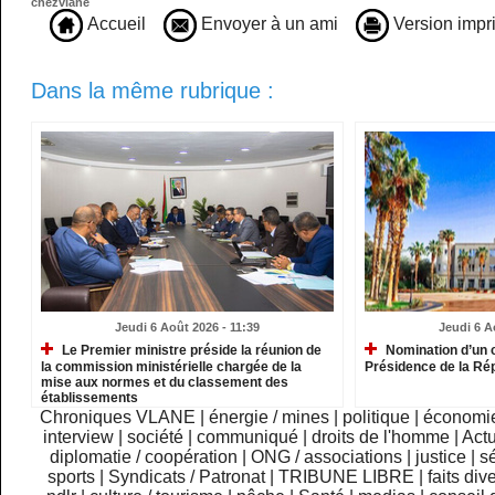
chezvlane
Accueil
Envoyer à un ami
Version impr
Dans la même rubrique :
Jeudi 6 Août 2026 - 11:39
Jeudi 6 A
Le Premier ministre préside la réunion de
Nomination d’un c
la commission ministérielle chargée de la
Présidence de la Ré
mise aux normes et du classement des
établissements
Chroniques VLANE
|
énergie / mines
|
politique
|
économi
interview
|
société
|
communiqué
|
droits de l'homme
|
Actu
diplomatie / coopération
|
ONG / associations
|
justice
|
sé
sports
|
Syndicats / Patronat
|
TRIBUNE LIBRE
|
faits div