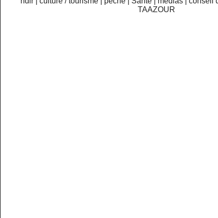
ndlr
|
culture / tourisme
|
pêche
|
Santé
|
medias
|
conseil 
TAAZOUR