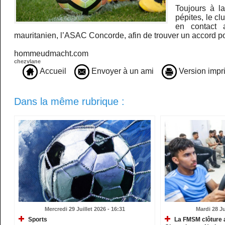
Toujours à l
pépites, le cl
en contact
mauritanien, l’ASAC Concorde, afin de trouver un accord po
hommeudmacht.com
chezvlane
Accueil
Envoyer à un ami
Version impr
Dans la même rubrique :
Mercredi 29 Juillet 2026 - 16:31
Mardi 28 Ju
Sports
La FMSM clôture 