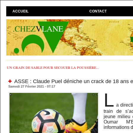
ACCUEIL
CONTACT
UN GRAIN DE SABLE POUR SECOUER LA POUSSIÈRE...
ASSE : Claude Puel déniche un crack de 18 ans e
Samedi 27 Février 2021 - 07:17
L
a direct
train de s’ac
jeune milieu 
Oumar M'B
informations d