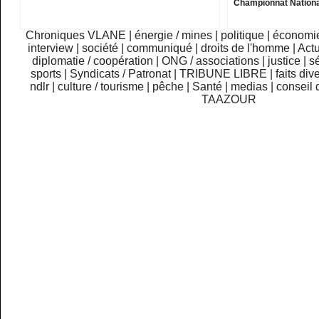
Championnat Nationa
Chroniques VLANE
|
énergie / mines
|
politique
|
économi
interview
|
société
|
communiqué
|
droits de l'homme
|
Actu
diplomatie / coopération
|
ONG / associations
|
justice
|
sé
sports
|
Syndicats / Patronat
|
TRIBUNE LIBRE
|
faits div
ndlr
|
culture / tourisme
|
pêche
|
Santé
|
medias
|
conseil 
TAAZOUR