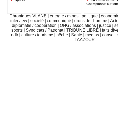
Sports
La FMSM clôture 
Championnat Nationa
Chroniques VLANE
|
énergie / mines
|
politique
|
économi
interview
|
société
|
communiqué
|
droits de l'homme
|
Actu
diplomatie / coopération
|
ONG / associations
|
justice
|
sé
sports
|
Syndicats / Patronat
|
TRIBUNE LIBRE
|
faits div
ndlr
|
culture / tourisme
|
pêche
|
Santé
|
medias
|
conseil 
TAAZOUR