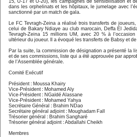
15, U-17 et U-20), les campagnes de sensibilisation et de
dans les orphelinats et les hôpitaux, le jumelage avec l
sanctionné par un match de gala.
Le FC Tevragh-Zeina a réalisé trois transferts de joueurs, 
celui de Bakary Ndiaye au club marocain, Deffa El Jedida
Tevragh-Zeina 15 millions UM, avec 20 % à l’occasion d
ultérieur du joueur. Il a évoqué les transferts de Babsy et de
Par la suite, la commission de désignation a présenté la 
et de ses commissions, liste qui a été approuvée par appr
de l’Assemblée générale.
Comité Exécutif
Président : Moussa Khairy
Vice-Président : Mohamed Aly
Vice-Président : NGaïdé Alassane
Vice-Président : Mohamed Yahya
Secrétaire Général : Brahim NDao
Secrétaire général adjoint : Moughadam Fall
Trésorier général : Brahim Sangharé
Trésorier général adjoint : Abdallahi Cheikh
Membres