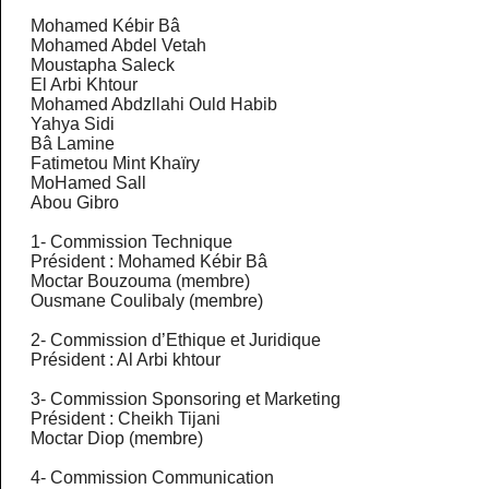
Mohamed Kébir Bâ
Mohamed Abdel Vetah
Moustapha Saleck
El Arbi Khtour
Mohamed Abdzllahi Ould Habib
Yahya Sidi
Bâ Lamine
Fatimetou Mint Khaïry
MoHamed Sall
Abou Gibro
1-
Commission Technique
Président : Mohamed Kébir Bâ
Moctar Bouzouma (membre)
Ousmane Coulibaly (membre)
2-
Commission d’Ethique et Juridique
Président : Al Arbi khtour
3-
Commission Sponsoring et Marketing
Président : Cheikh Tijani
Moctar Diop (membre)
4-
Commission Communication