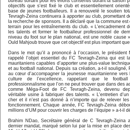
bureau sortant pour les efforts consentis durant la saison p
objectifs que s’est fixé le club et essentiellement orient
base de jeunes footballeurs. Il a renouvelé le soutien t
Tevragh-Zeina continuera à apporter au club, promettant d
la recherche de sponsors. Il a déclaré que la commune est 
terrain pour les entraînements du club. « L’encadrement d
les talents et former le footballeur professionnel de de
niveau du foot sur le plan national, est une noble cause » 
Ould Mahjoub trouve que cet objectif est plus important que l
Dans le mot qu’il a prononcé à l’occasion, le présiden
rappelé l’objet essentiel du FC Tevragh-Zeina qui est l
mauritaniens capables d’apporter une plus-value techniqu
et au football national. Depuis sa création, a-t-il soulign
au cœur d’accompagner la jeunesse mauritanienne vers l
culture de l’excellence, rappelant que le footba
professionnalisme que l’on ne peut trouver que dans des 
comme Méga-Foot de FC Tevragh-Zeina, devenu de
véritable usine à fabriquer des talents. « L’entretien d’un
cher et il n’est pas donné à n’importe qui de relever le
fonctionnement. Chaque année, FC Tevragh-Zeina débo
millions d’UM pour couvrir les charges de l’équipe » a-t-il d
Brahim NDao, Secrétaire général de C Tevragh-Zeina a
dernier mandat, marqué selon lui par la mise en place des