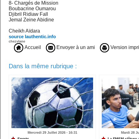
8-
Chargés de Mission
Boubacrine Oumarou
Djibril Ridiaw Fall
Jemal Zeine Abidine
Cheikh Aïdara
source lauthentic.info
chezvlane
Accueil
Envoyer à un ami
Version impr
Dans la même rubrique :
Mercredi 29 Juillet 2026 - 16:31
Mardi 28 Ju