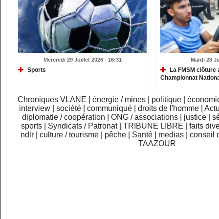
Mercredi 29 Juillet 2026 - 16:31
Mardi 28 Ju
Sports
La FMSM clôture 
Championnat Nationa
Chroniques VLANE
|
énergie / mines
|
politique
|
économi
interview
|
société
|
communiqué
|
droits de l'homme
|
Actu
diplomatie / coopération
|
ONG / associations
|
justice
|
sé
sports
|
Syndicats / Patronat
|
TRIBUNE LIBRE
|
faits div
ndlr
|
culture / tourisme
|
pêche
|
Santé
|
medias
|
conseil 
TAAZOUR