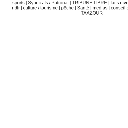
sports
|
Syndicats / Patronat
|
TRIBUNE LIBRE
|
faits div
ndlr
|
culture / tourisme
|
pêche
|
Santé
|
medias
|
conseil 
TAAZOUR