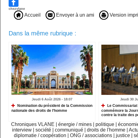
chezvlane
Accueil
Envoyer à un ami
Version impr
Dans la même rubrique :
Jeudi 6 Août 2026 - 18:07
Jeudi 30 Ju
Nomination du président de la Commission
Le Commissariat 
nationale des droits de l’homme
commémore la Journé
contre la traite des
Chroniques VLANE
|
énergie / mines
|
politique
|
économi
interview
|
société
|
communiqué
|
droits de l'homme
|
Actu
diplomatie / coopération
|
ONG / associations
|
justice
|
sé