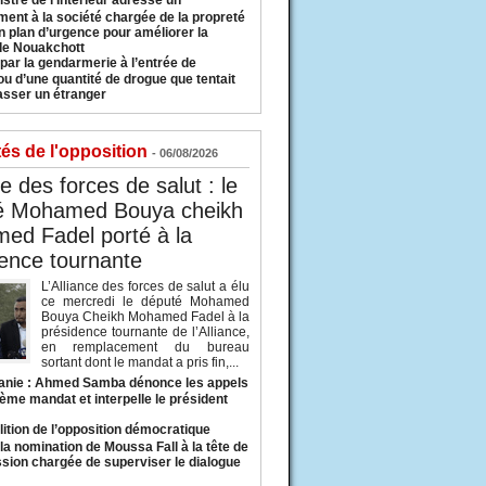
istre de l’Intérieur adresse un
ment à la société chargée de la propreté
n plan d’urgence pour améliorer la
 de Nouakchott
 par la gendarmerie à l’entrée de
u d’une quantité de drogue que tentait
asser un étranger
tés de l'opposition
- 06/08/2026
ce des forces de salut : le
é Mohamed Bouya cheikh
ed Fadel porté à la
ence tournante
L’Alliance des forces de salut a élu
ce mercredi le député Mohamed
Bouya Cheikh Mohamed Fadel à la
présidence tournante de l’Alliance,
en remplacement du bureau
sortant dont le mandat a pris fin,...
anie : Ahmed Samba dénonce les appels
ième mandat et interpelle le président
lition de l’opposition démocratique
a nomination de Moussa Fall à la tête de
sion chargée de superviser le dialogue