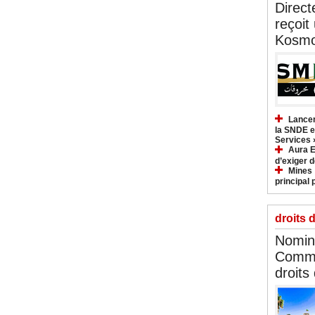
Direct
reçoit
Kosmo
Lancem
la SNDE et
Services 
Aura E
d’exiger d
Mines :
principal 
droits 
Nomina
Commi
droits