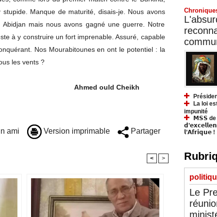
Chronique
stupide. Manque de maturité, disais-je. Nous avons
L'absurd
 à Abidjan mais nous avons gagné une guerre. Notre
reconnai
este à y construire un fort imprenable. Assuré, capable
communa
conquérant. Nos Mourabitounes en ont le potentiel : la
ous les vents ?
uld Cheikh
Présiden
La loi es
impunité
𝗠𝗦𝗦 de Y
𝗱’𝗲𝘅𝗰𝗲𝗹𝗹𝗲
n ami
Version imprimable
Partager
𝗹’𝗔𝗳𝗿𝗶𝗾𝘂𝗲 !
Rubriq
<
>
politiq
Le Pre
réunio
minist