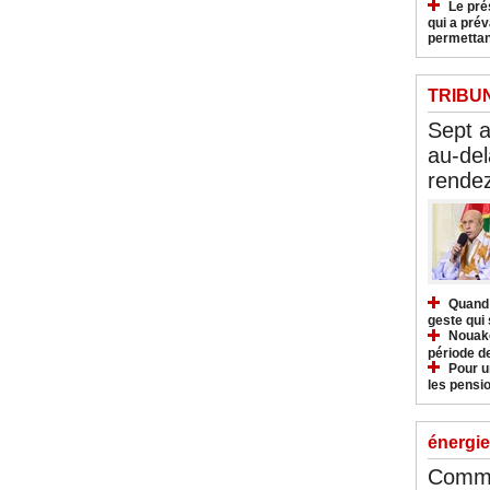
Le pré
qui a pré
permettan
TRIBU
Sept 
au-del
rendez
Quand 
geste qui 
Nouakc
période d
Pour u
les pensio
énergie
Commu