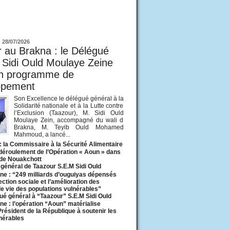
ur
-
28/07/2026
 au Brakna : le Délégué
 Sidi Ould Moulaye Zeine
un programme de
ppement
Son Excellence le délégué général à la
Solidarité nationale et à la Lutte contre
l’Exclusion (Taazour), M. Sidi Ould
Moulaye Zein, accompagné du wali d
Brakna, M. Teyib Ould Mohamed
Mahmoud, a lancé...
: la Commissaire à la Sécurité Alimentaire
 déroulement de l’Opération « Aoun » dans
 de Nouakchott
général de Taazour S.E.M Sidi Ould
ne : “249 milliards d’ouguiyas dépensés
ection sociale et l’amélioration des
de vie des populations vulnérables”
ué général à “Taazour” S.E.M Sidi Ould
ne : l’opération “Aoun” matérialise
 Président de la République à soutenir les
lnérables