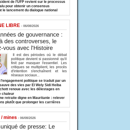
sident de l’UFP revient sur le processus
valu pour obtenir un consensus
t le lancement du dialogue national
NE LIBRE
- 06/08/2026
années de gouvernance :
à des controverses, le
-vous avec l'Histoire
Il est des périodes où le débat
politique devient si passionné qu'il
finit par masquer l'essentiel. Les
critiques se multiplient, les procès
d'intention s'enchaînent et les
réseaux sociaux...
l’engagement politique se traduit par un
sauve des vies par El Wely Sidi Heiba
hott renoue avec les délestages en
e chaleur
ne retraite digne en Mauritanie : relever
ns plutôt que prolonger les carrières
 / mines
- 06/08/2026
niqué de presse: Le