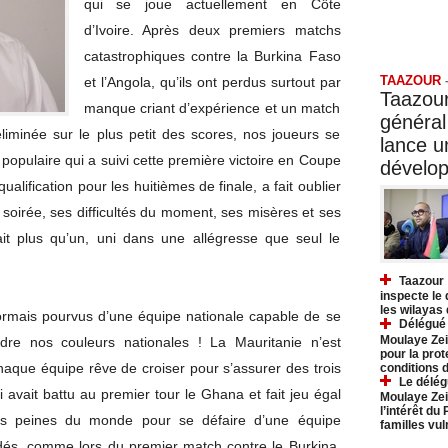
qui se joue actuellement en Côte
d’Ivoire. Après deux premiers matchs
Taazo
catastrophiques contre la Burkina Faso
TAAZOUR
et l’Angola, qu’ils ont perdus surtout par
Taazour
manque criant d’expérience et un match
général
 éliminée sur le plus petit des scores, nos joueurs se
lance 
 populaire qui a suivi cette première victoire en Coupe
dévelo
lification pour les huitièmes de finale, a fait oublier
 soirée, ses difficultés du moment, ses misères et ses
ait plus qu’un, uni dans une allégresse que seul le
Taazour 
inspecte le
les wilayas
ormais pourvus d’une équipe nationale capable de se
Délégué 
Moulaye Zei
re nos couleurs nationales ! La Mauritanie n’est
pour la prot
haque équipe rêve de croiser pour s’assurer des trois
conditions 
Le délég
i avait battu au premier tour le Ghana et fait jeu égal
Moulaye Zei
l’intérêt du
les peines du monde pour se défaire d’une équipe
familles vu
dés, comme lors du premier match contre le Burkina,