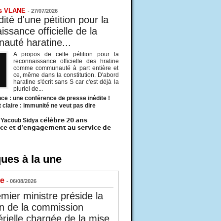
s VLANE
-
27/07/2026
ité d'une pétition pour la
ssance officielle de la
uté haratine...
A propos de cette pétition pour la
reconnaissance officielle des hratine
comme communauté à part entière et
ce, même dans la constitution. D'abord
haratine s'écrit sans S car c'est déjà la
pluriel de...
ce : une conférence de presse inédite !
t claire : immunité ne veut pas dire
acoub Sidya 𝗰𝗲́𝗹𝗲̀𝗯𝗿𝗲 𝟮𝟬 𝗮𝗻𝘀
𝗰𝗲 𝗲𝘁 𝗱’𝗲𝗻𝗴𝗮𝗴𝗲𝗺𝗲𝗻𝘁 𝗮𝘂 𝘀𝗲𝗿𝘃𝗶𝗰𝗲 𝗱𝗲
ues à la une
ue
- 06/08/2026
mier ministre préside la
n de la commission
érielle chargée de la mise