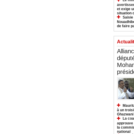
Le min
avertisse
et exige u
situation
Saisie
Nouadhibo
de faire p
Actuali
Allian
déput
Moham
présid
Maurit
à un trois
Ghazwani
La coa
approuve l
la commis
national