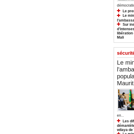
démocratiq
Le pre
Le min
l’ambassa
Sur in
d’intense
libération
Mali
sécurit
Le min
l’amba
popula
Maurit
en...
Les di
démantèle
wilaya de