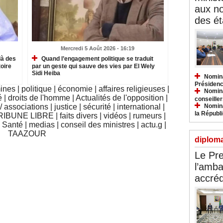
aux n
des ét
Mercredi 5 Août 2026 - 16:19
là des
Quand l’engagement politique se traduit
oire
par un geste qui sauve des vies par El Wely
Sidi Heiba
Nomina
Présidenc
mines
|
politique
|
économie
|
affaires religieuses
|
Nomina
é
|
droits de l'homme
|
Actualités de l'opposition
|
conseiller
Nomina
 associations
|
justice
|
sécurité
|
international
|
la Républ
RIBUNE LIBRE
|
faits divers
|
vidéos
|
rumeurs
|
|
Santé
|
medias
|
conseil des ministres
|
actu.g
|
TAAZOUR
diploma
Le Pre
l’amba
accréd