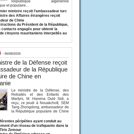
République algérienne
ue et populaire...
mier ministre reçoit l’ambassadeur turc
istre des Affaires étrangères reçoit
deur de Chine
structions du Président de la République,
s contacts engagés pour obtenir la
 de citoyens mauritaniens interpellés au
é
- 06/08/2026
istre de la Défense reçoit
ssadeur de la République
ire de Chine en
anie
Le ministre de la Défense, des
Retraités et des Enfants des
Martyrs, M. Hanena Ould Sidi, a
reçu, ce jeudi à Nouakchott, SEM
Tang Zhongdong, ambassadeur de
la République populaire de Chine
fférentes péripéties ayant conduit au
ment d’un réseau de trafiquants dans la
 Tiris Zemour