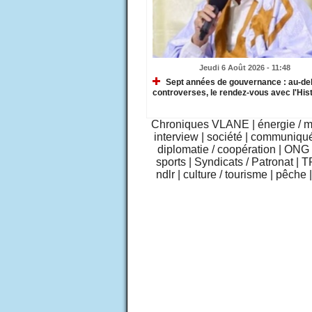
Jeudi 6 Août 2026 - 11:48
Sept années de gouvernance : au-de
controverses, le rendez-vous avec l'Hist
Chroniques VLANE
|
énergie / 
interview
|
société
|
communiqu
diplomatie / coopération
|
ONG /
sports
|
Syndicats / Patronat
|
T
ndlr
|
culture / tourisme
|
pêche