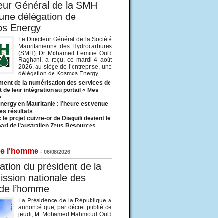
eur Général de la SMH
 une délégation de
s Energy
Le Directeur Général de la Société
Mauritanienne des Hydrocarbures
(SMH), Dr Mohamed Lemine Ould
Raghani, a reçu, ce mardi 4 août
2026, au siège de l’entreprise, une
délégation de Kosmos Energy...
ent de la numérisation des services de
 de leur intégration au portail « Mes
»
nergy en Mauritanie : l’heure est venue
es résultats
 le projet cuivre-or de Diaguili devient le
pari de l’australien Zeus Resources
de l'homme
- 06/08/2026
tion du président de la
ssion nationale des
 de l’homme
La Présidence de la République a
annoncé que, par décret publié ce
jeudi, M. Mohamed Mahmoud Ould