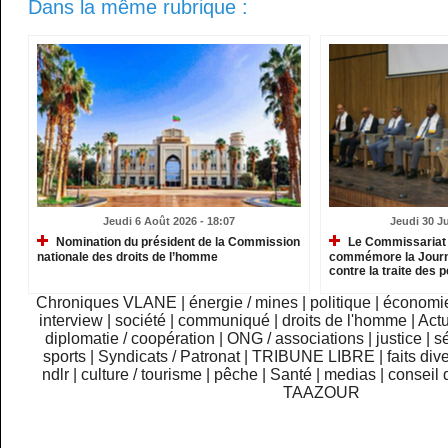
Dans la même rubrique :
Jeudi 6 Août 2026 - 18:07
Jeudi 30 Ju
Nomination du président de la Commission
Le Commissariat 
nationale des droits de l’homme
commémore la Journé
contre la traite des
Chroniques VLANE
|
énergie / mines
|
politique
|
économi
interview
|
société
|
communiqué
|
droits de l'homme
|
Actu
diplomatie / coopération
|
ONG / associations
|
justice
|
sé
sports
|
Syndicats / Patronat
|
TRIBUNE LIBRE
|
faits div
ndlr
|
culture / tourisme
|
pêche
|
Santé
|
medias
|
conseil 
TAAZOUR