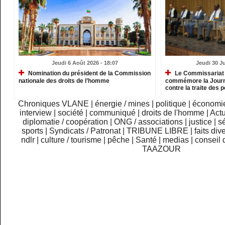
Jeudi 6 Août 2026 - 18:07
Jeudi 30 Ju
Nomination du président de la Commission
Le Commissariat 
nationale des droits de l’homme
commémore la Journé
contre la traite des
Chroniques VLANE
|
énergie / mines
|
politique
|
économi
interview
|
société
|
communiqué
|
droits de l'homme
|
Actu
diplomatie / coopération
|
ONG / associations
|
justice
|
sé
sports
|
Syndicats / Patronat
|
TRIBUNE LIBRE
|
faits div
ndlr
|
culture / tourisme
|
pêche
|
Santé
|
medias
|
conseil 
TAAZOUR