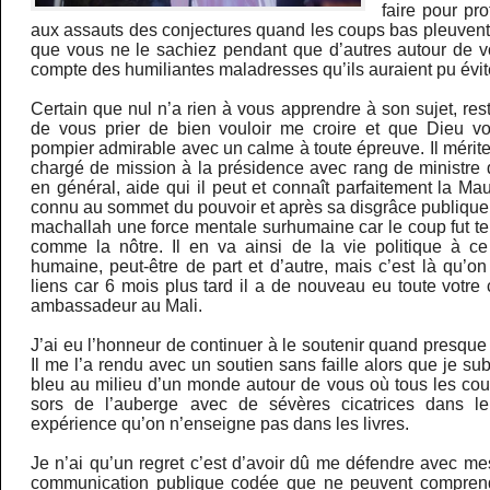
faire pour pr
aux assauts des conjectures quand les coups bas pleuven
que vous ne le sachiez pendant que d’autres autour de 
compte des humiliantes maladresses qu’ils auraient pu évite
Certain que nul n’a rien à vous apprendre à son sujet, re
de vous prier de bien vouloir me croire et que Dieu vo
pompier admirable avec un calme à toute épreuve. Il mérite 
chargé de mission à la présidence avec rang de ministre d
en général, aide qui il peut et connaît parfaitement la Mauri
connu au sommet du pouvoir et après sa disgrâce publique
machallah une force mentale surhumaine car le coup fut te
comme la nôtre. Il en va ainsi de la vie politique à ce 
humaine, peut-être de part et d’autre, mais c’est là qu’on
liens car 6 mois plus tard il a de nouveau eu toute votr
ambassadeur au Mali.
J’ai eu l’honneur de continuer à le soutenir quand presque 
Il me l’a rendu avec un soutien sans faille alors que je su
bleu au milieu d’un monde autour de vous où tous les cou
sors de l’auberge avec de sévères cicatrices dans l
expérience qu’on n’enseigne pas dans les livres.
Je n’ai qu’un regret c’est d’avoir dû me défendre avec m
communication publique codée que ne peuvent comprend