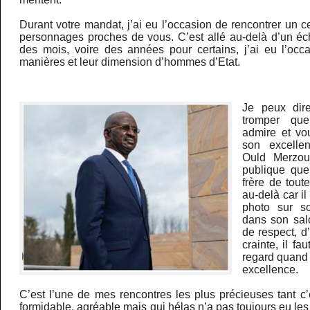
Durant votre mandat, j’ai eu l’occasion de rencontrer un 
personnages proches de vous. C’est allé au-delà d’un é
des mois, voire des années pour certains, j’ai eu l’occa
manières et leur dimension d’hommes d’Etat.
Je peux dir
tromper qu
admire et vou
son excell
Ould Merzoug
publique que
frère de tout
au-delà car il
photo sur so
dans son salo
de respect, d
crainte, il fa
regard quand 
excellence.
C’est l’une de mes rencontres les plus précieuses tant c
formidable, agréable mais qui hélas n’a pas toujours eu les