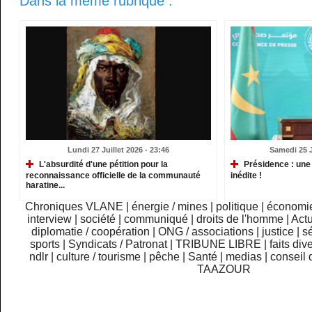
Dans la même rubrique :
Lundi 27 Juillet 2026 - 23:46
Samedi 25 Ju
L'absurdité d'une pétition pour la
Présidence : une
reconnaissance officielle de la communauté
inédite !
haratine...
Chroniques VLANE
|
énergie / mines
|
politique
|
économi
interview
|
société
|
communiqué
|
droits de l'homme
|
Actu
diplomatie / coopération
|
ONG / associations
|
justice
|
sé
sports
|
Syndicats / Patronat
|
TRIBUNE LIBRE
|
faits div
ndlr
|
culture / tourisme
|
pêche
|
Santé
|
medias
|
conseil 
TAAZOUR