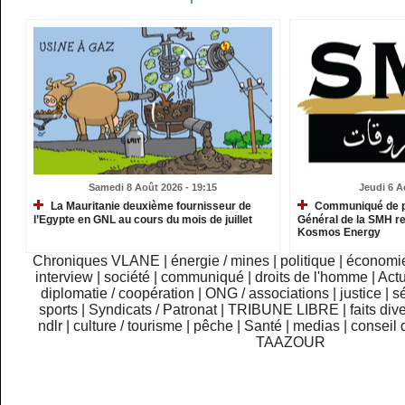
Samedi 8 Août 2026 - 19:15
Jeudi 6 A
La Mauritanie deuxième fournisseur de
Communiqué de pr
l’Egypte en GNL au cours du mois de juillet
Général de la SMH re
Kosmos Energy
Chroniques VLANE
|
énergie / mines
|
politique
|
économi
interview
|
société
|
communiqué
|
droits de l'homme
|
Actu
diplomatie / coopération
|
ONG / associations
|
justice
|
sé
sports
|
Syndicats / Patronat
|
TRIBUNE LIBRE
|
faits div
ndlr
|
culture / tourisme
|
pêche
|
Santé
|
medias
|
conseil 
TAAZOUR