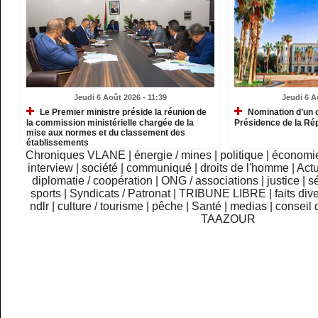
Jeudi 6 Août 2026 - 11:39
Jeudi 6 A
Le Premier ministre préside la réunion de
Nomination d’un c
la commission ministérielle chargée de la
Présidence de la Ré
mise aux normes et du classement des
établissements
Chroniques VLANE
|
énergie / mines
|
politique
|
économi
interview
|
société
|
communiqué
|
droits de l'homme
|
Actu
diplomatie / coopération
|
ONG / associations
|
justice
|
sé
sports
|
Syndicats / Patronat
|
TRIBUNE LIBRE
|
faits div
ndlr
|
culture / tourisme
|
pêche
|
Santé
|
medias
|
conseil 
TAAZOUR