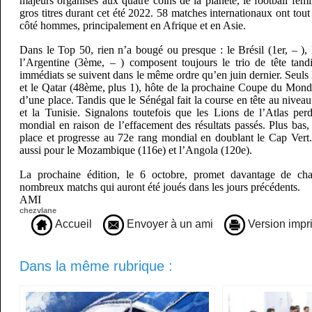
majeurs organisés aux quatre coins de la planète, le football fémin
gros titres durant cet été 2022. 58 matches internationaux ont tou
côté hommes, principalement en Afrique et en Asie.
Dans le Top 50, rien n’a bougé ou presque : le Brésil (1er, – ),
l’Argentine (3ème, – ) composent toujours le trio de tête tand
immédiats se suivent dans le même ordre qu’en juin dernier. Seuls 
et le Qatar (48ème, plus 1), hôte de la prochaine Coupe du Mond
d’une place. Tandis que le Sénégal fait la course en tête au niveau
et la Tunisie. Signalons toutefois que les Lions de l’Atlas pe
mondial en raison de l’effacement des résultats passés. Plus b
place et progresse au 72e rang mondial en doublant le Cap Vert
aussi pour le Mozambique (116e) et l’Angola (120e).
La prochaine édition, le 6 octobre, promet davantage de ch
nombreux matchs qui auront été joués dans les jours précédents.
AMI
chezvlane
Accueil
Envoyer à un ami
Version impr
Dans la même rubrique :