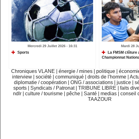
Mercredi 29 Juillet 2026 - 16:31
Mardi 28 Ju
Sports
La FMSM clôture 
Championnat Nationa
Chroniques VLANE
|
énergie / mines
|
politique
|
économi
interview
|
société
|
communiqué
|
droits de l'homme
|
Actu
diplomatie / coopération
|
ONG / associations
|
justice
|
sé
sports
|
Syndicats / Patronat
|
TRIBUNE LIBRE
|
faits div
ndlr
|
culture / tourisme
|
pêche
|
Santé
|
medias
|
conseil 
TAAZOUR