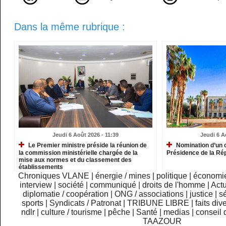
Dans la même rubrique :
Jeudi 6 Août 2026 - 11:39
Jeudi 6 A
Le Premier ministre préside la réunion de
Nomination d’un c
la commission ministérielle chargée de la
Présidence de la Ré
mise aux normes et du classement des
établissements
Chroniques VLANE
|
énergie / mines
|
politique
|
économi
interview
|
société
|
communiqué
|
droits de l'homme
|
Actu
diplomatie / coopération
|
ONG / associations
|
justice
|
sé
sports
|
Syndicats / Patronat
|
TRIBUNE LIBRE
|
faits div
ndlr
|
culture / tourisme
|
pêche
|
Santé
|
medias
|
conseil 
TAAZOUR