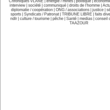
Chroniques VLANE
|
énergie / mines
|
politique
|
économi
interview
|
société
|
communiqué
|
droits de l'homme
|
Actu
diplomatie / coopération
|
ONG / associations
|
justice
|
sé
sports
|
Syndicats / Patronat
|
TRIBUNE LIBRE
|
faits div
ndlr
|
culture / tourisme
|
pêche
|
Santé
|
medias
|
conseil 
TAAZOUR