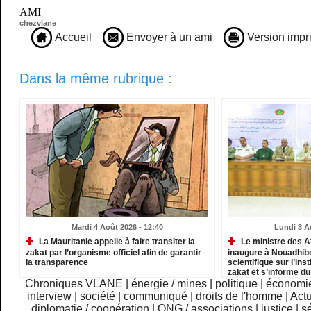
AMI
chezvlane
Accueil
Envoyer à un ami
Version impr
Dans la même rubrique :
Mardi 4 Août 2026 - 12:40
Lundi 3 A
La Mauritanie appelle à faire transiter la
Le ministre des A
zakat par l’organisme officiel afin de garantir
inaugure à Nouadhib
la transparence
scientifique sur l’inst
zakat et s’informe d
institutions relevant
Chroniques VLANE
|
énergie / mines
|
politique
|
économi
interview
|
société
|
communiqué
|
droits de l'homme
|
Actu
diplomatie / coopération
|
ONG / associations
|
justice
|
sé