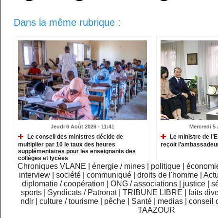
Dans la même rubrique :
Jeudi 6 Août 2026 - 11:41
Mercredi 5 
Le conseil des ministres décide de
Le ministre de l
multiplier par 10 le taux des heures
reçoit l’ambassadeu
supplémentaires pour les enseignants des
collèges et lycées
Chroniques VLANE
|
énergie / mines
|
politique
|
économi
interview
|
société
|
communiqué
|
droits de l'homme
|
Actu
diplomatie / coopération
|
ONG / associations
|
justice
|
sé
sports
|
Syndicats / Patronat
|
TRIBUNE LIBRE
|
faits div
ndlr
|
culture / tourisme
|
pêche
|
Santé
|
medias
|
conseil 
TAAZOUR