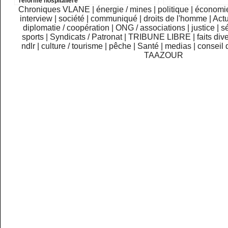
réforme hospitalière
Chroniques VLANE
|
énergie / mines
|
politique
|
économi
interview
|
société
|
communiqué
|
droits de l'homme
|
Actu
diplomatie / coopération
|
ONG / associations
|
justice
|
sé
sports
|
Syndicats / Patronat
|
TRIBUNE LIBRE
|
faits div
ndlr
|
culture / tourisme
|
pêche
|
Santé
|
medias
|
conseil 
TAAZOUR