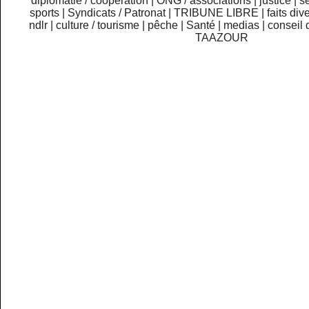
diplomatie / coopération
|
ONG / associations
|
justice
|
sé
sports
|
Syndicats / Patronat
|
TRIBUNE LIBRE
|
faits div
ndlr
|
culture / tourisme
|
pêche
|
Santé
|
medias
|
conseil 
TAAZOUR