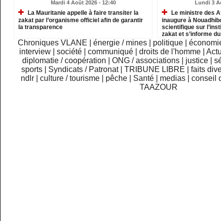
Mardi 4 Août 2026 - 12:40
Lundi 3 A
La Mauritanie appelle à faire transiter la
Le ministre des A
zakat par l’organisme officiel afin de garantir
inaugure à Nouadhib
la transparence
scientifique sur l’inst
zakat et s’informe d
institutions relevant
Chroniques VLANE
|
énergie / mines
|
politique
|
économi
interview
|
société
|
communiqué
|
droits de l'homme
|
Actu
diplomatie / coopération
|
ONG / associations
|
justice
|
sé
sports
|
Syndicats / Patronat
|
TRIBUNE LIBRE
|
faits div
ndlr
|
culture / tourisme
|
pêche
|
Santé
|
medias
|
conseil 
TAAZOUR