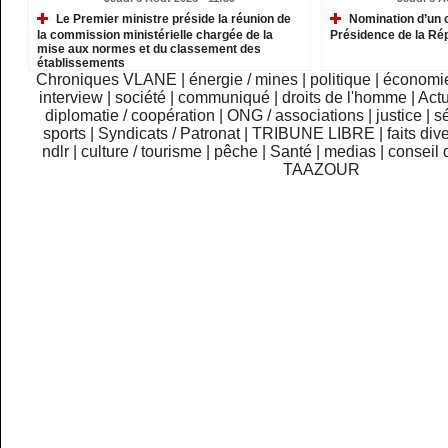
Le Premier ministre préside la réunion de
Nomination d’un c
la commission ministérielle chargée de la
Présidence de la Ré
mise aux normes et du classement des
établissements
Chroniques VLANE
|
énergie / mines
|
politique
|
économi
interview
|
société
|
communiqué
|
droits de l'homme
|
Actu
diplomatie / coopération
|
ONG / associations
|
justice
|
sé
sports
|
Syndicats / Patronat
|
TRIBUNE LIBRE
|
faits div
ndlr
|
culture / tourisme
|
pêche
|
Santé
|
medias
|
conseil 
TAAZOUR