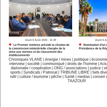
Jeudi 6 Août 2026 - 11:39
Jeudi 6 A
Le Premier ministre préside la réunion de
Nomination d’un c
la commission ministérielle chargée de la
Présidence de la Ré
mise aux normes et du classement des
établissements
Chroniques VLANE
|
énergie / mines
|
politique
|
économi
interview
|
société
|
communiqué
|
droits de l'homme
|
Actu
diplomatie / coopération
|
ONG / associations
|
justice
|
sé
sports
|
Syndicats / Patronat
|
TRIBUNE LIBRE
|
faits div
ndlr
|
culture / tourisme
|
pêche
|
Santé
|
medias
|
conseil 
TAAZOUR