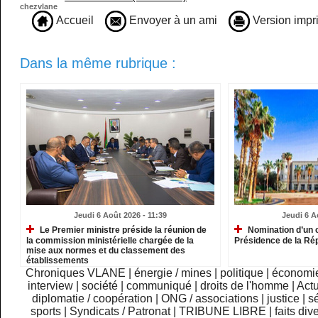
chezvlane
Accueil
Envoyer à un ami
Version impr
Dans la même rubrique :
Jeudi 6 Août 2026 - 11:39
Jeudi 6 A
Le Premier ministre préside la réunion de
Nomination d’un c
la commission ministérielle chargée de la
Présidence de la Ré
mise aux normes et du classement des
établissements
Chroniques VLANE
|
énergie / mines
|
politique
|
économi
interview
|
société
|
communiqué
|
droits de l'homme
|
Actu
diplomatie / coopération
|
ONG / associations
|
justice
|
sé
sports
|
Syndicats / Patronat
|
TRIBUNE LIBRE
|
faits div