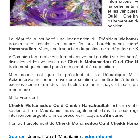
informations 
harcèlements m
et les véhicule
Ould Cheikh
traitement en d
position.
La députée a souhaité une intervention du Président
Mohamed
trouver une solution et mettre fin aux harcèlements me
Hamahoullah
. Voici, une traduction du posting de la députée de
K
« Combien font mal ces informations venant du
Mali
sur les harc
disciples et les véhicules de
Cheikh Mohamedou Ould Cheik
traitement qui ne sied pas à son statut et à sa position.
Mon espoir est que le président de la République M.
Aziz
intervienne pour trouver une solution et mettre fin à tout
exercés contre l’un des fils fidèles de notre pays et pour pr
renommée.
M. le Président,
Cheikh Mohamedou Ould Cheikh Hamahoullah
est un symbol
seulement en Mauritanie, mais également dans la sous-région
intervention urgente afin de préserver l’ acquis qu’il incarne.
Non au harcèlement de
Cheikh Mohamedou Ould Cheikh Hama
Source :
/ adrarinfo.net
Journal Tahalil (Mauritanie)