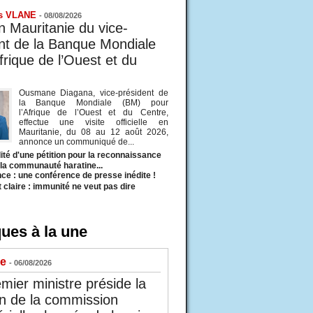
s VLANE
-
08/08/2026
en Mauritanie du vice-
nt de la Banque Mondiale
frique de l’Ouest et du
Ousmane Diagana, vice-président de
la Banque Mondiale (BM) pour
l’Afrique de l’Ouest et du Centre,
effectue une visite officielle en
Mauritanie, du 08 au 12 août 2026,
annonce un communiqué de...
ité d'une pétition pour la reconnaissance
e la communauté haratine...
ce : une conférence de presse inédite !
t claire : immunité ne veut pas dire
ues à la une
ue
- 06/08/2026
mier ministre préside la
n de la commission