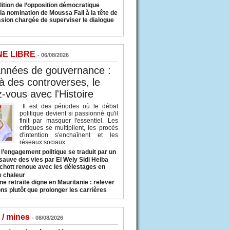
lition de l’opposition démocratique
a nomination de Moussa Fall à la tête de
sion chargée de superviser le dialogue
NE LIBRE
- 06/08/2026
années de gouvernance :
à des controverses, le
-vous avec l'Histoire
Il est des périodes où le débat
politique devient si passionné qu'il
finit par masquer l'essentiel. Les
critiques se multiplient, les procès
d'intention s'enchaînent et les
réseaux sociaux...
l’engagement politique se traduit par un
sauve des vies par El Wely Sidi Heiba
hott renoue avec les délestages en
e chaleur
ne retraite digne en Mauritanie : relever
ns plutôt que prolonger les carrières
 / mines
- 08/08/2026