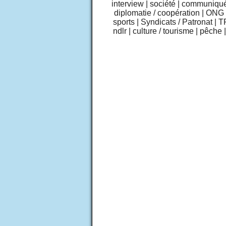
interview
|
société
|
communiqu
diplomatie / coopération
|
ONG /
sports
|
Syndicats / Patronat
|
T
ndlr
|
culture / tourisme
|
pêche