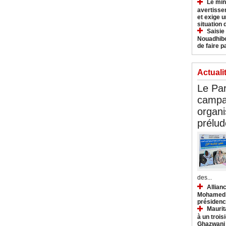
Le min
avertisse
et exige u
situation
Saisie
Nouadhibo
de faire p
Actuali
Le Par
campa
organi
prélud
des...
Allianc
Mohamed B
présidenc
Maurit
à un trois
Ghazwani