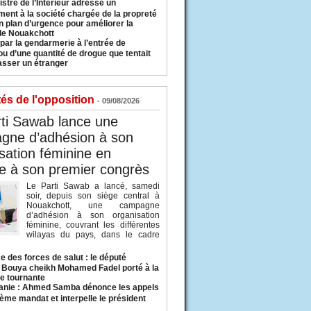
istre de l’Intérieur adresse un
ment à la société chargée de la propreté
n plan d’urgence pour améliorer la
 de Nouakchott
 par la gendarmerie à l’entrée de
u d’une quantité de drogue que tentait
asser un étranger
tés de l'opposition
- 09/08/2026
ti Sawab lance une
gne d’adhésion à son
sation féminine en
e à son premier congrès
Le Parti Sawab a lancé, samedi
soir, depuis son siège central à
Nouakchott, une campagne
d’adhésion à son organisation
féminine, couvrant les différentes
wilayas du pays, dans le cadre
e des forces de salut : le député
ouya cheikh Mohamed Fadel porté à la
e tournante
anie : Ahmed Samba dénonce les appels
ième mandat et interpelle le président