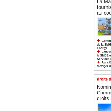
La Ma
fourni
au cou
Commun
de la SMH
Energy
Lancem
la SNDE et
Services 
Aura E
d’exiger d
droits 
Nomina
Commi
droits