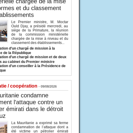
érielle chargée de la mise
ormes et du classement
ablissements
Le Premier ministre, M. Moctar
Ould Djay, a présidé mercredi, au
siège de la Primature, la réunion
de la commission ministérielle
chargée de la mise à niveau et du
classement des établissements...
tion d’un chargé de mission à la
e de la République
tion d’un chargé de mission et de deux
s au cabinet du Premier ministre
tion d’un conseiller à la Présidence de
ique
tie / coopération
- 09/08/2026
uritanie condamne
ent l’attaque contre un
er émirati dans le détroit
uz
La Mauritanie a exprimé sa ferme
condamnation de l’attaque dont a
été victime un pétrolier émirati