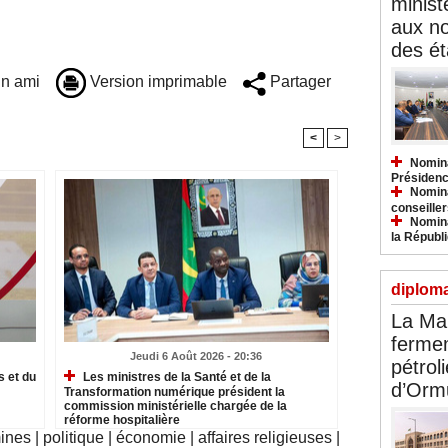
minist
aux n
des ét
n ami
Version imprimable
Partager
<
>
Nomina
Présidenc
Nomina
conseiller
Nomina
la Républ
diploma
La Ma
fermem
Jeudi 6 Août 2026 - 20:36
pétroli
 et du
Les ministres de la Santé et de la
d’Orm
Transformation numérique président la
commission ministérielle chargée de la
réforme hospitalière
mines
|
politique
|
économie
|
affaires religieuses
|