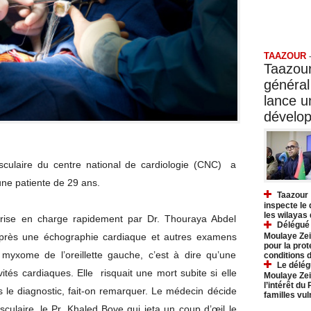
Taazo
TAAZOUR
Taazour
général
lance 
dévelo
asculaire du centre national de cardiologie (CNC) a
 une patiente de 29 ans.
Taazour 
inspecte le
les wilayas
 prise en charge rapidement par Dr. Thouraya Abdel
Délégué 
Moulaye Zei
près une échographie cardiaque et autres examens
pour la prot
yxome de l’oreillette gauche, c’est à dire qu’une
conditions 
Le délég
tés cardiaques. Elle risquait une mort subite si elle
Moulaye Zei
l’intérêt du
 le diagnostic, fait-on remarquer. Le médecin décide
familles vu
asculaire, le Pr. Khaled Boye qui jeta un coup d’œil le