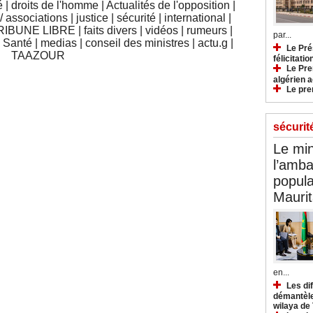
é
|
droits de l'homme
|
Actualités de l'opposition
|
 associations
|
justice
|
sécurité
|
international
|
RIBUNE LIBRE
|
faits divers
|
vidéos
|
rumeurs
|
par...
|
Santé
|
medias
|
conseil des ministres
|
actu.g
|
Le Pré
TAAZOUR
félicitati
Le Pre
algérien a
Le pre
sécurit
Le min
l’amba
popula
Maurit
en...
Les di
démantèle
wilaya de