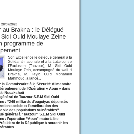
ur
-
28/07/2026
 au Brakna : le Délégué
 Sidi Ould Moulaye Zeine
un programme de
ppement
Son Excellence le délégué général à la
Solidarité nationale et à la Lutte contre
l’Exclusion (Taazour), M. Sidi Ould
Moulaye Zein, accompagné du wali d
Brakna, M. Teyib Ould Mohamed
Mahmoud, a lancé...
: la Commissaire à la Sécurité Alimentaire
 déroulement de l’Opération « Aoun » dans
 de Nouakchott
général de Taazour S.E.M Sidi Ould
ne : “249 milliards d’ouguiyas dépensés
ection sociale et l’amélioration des
de vie des populations vulnérables”
ué général à “Taazour” S.E.M Sidi Ould
ne : l’opération “Aoun” matérialise
 Président de la République à soutenir les
lnérables