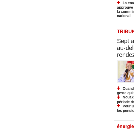
La coa
approuve l
la commis
national
TRIBU
Sept 
au-del
rendez
Quand 
geste qui 
Nouakc
période d
Pour u
les pensio
énergie