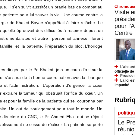
Chronique
ègue. Il s’en suivit aussitôt un branle bas de combat au
Visite 
 la patiente pour lui sauver la vie. Une course contre la
préside
rgie de Khaled Boyae s’apprêtait à faire relâche. Le
pour l’A
a qu’elle éprouvait des difficultés à respirer depuis un
Centre
instrumentalistes et autre personnel annexe furent
famille et la patiente. Préparation du bloc. L’horloge
L'absurd
s dirigée par le Pr. Khaled jeta un coup d’œil sur la
officielle d
Présiden
lle, s’assura de la bonne coordination avec la banque
La loi es
impunité
ie et l’administration. L’opération d’urgence à cœur
extraire la tumeur qui obstruait l’orifice du cœur. Un
Rubriq
 et pour la famille de la patiente qui se couronna par
raite. Un ouf de soulagement pour tout le monde. Un
politiq
 le directeur du CNC, le Pr. Ahmed Eba qui se réjouit
Le Pre
ablissement ne cesse de réaliser. La patiente se porte
réunio