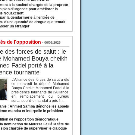
istre de l’Intérieur adresse un
ment à la société chargée de la propreté
n plan d’urgence pour améliorer la
 de Nouakchott
 par la gendarmerie à l’entrée de
u d’une quantité de drogue que tentait
asser un étranger
tés de l'opposition
- 06/08/2026
ce des forces de salut : le
é Mohamed Bouya cheikh
ed Fadel porté à la
ence tournante
L’Alliance des forces de salut a élu
ce mercredi le député Mohamed
Bouya Cheikh Mohamed Fadel à la
présidence tournante de l’Alliance,
en remplacement du bureau
sortant dont le mandat a pris fin,...
anie : Ahmed Samba dénonce les appels
ième mandat et interpelle le président
lition de l’opposition démocratique
a nomination de Moussa Fall à la tête de
sion chargée de superviser le dialogue