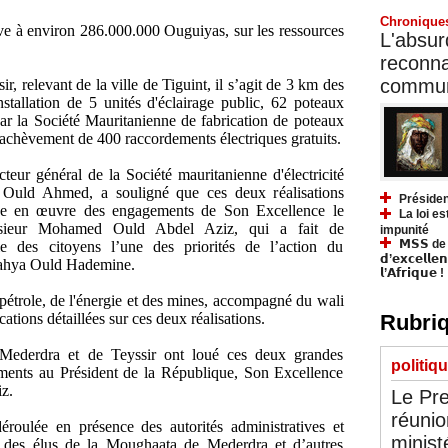
Chronique
lève à environ 286.000.000 Ouguiyas, sur les ressources
L'absurd
reconnai
communa
r, relevant de la ville de Tiguint, il s’agit de 3 km des
nstallation de 5 unités d'éclairage public, 62 poteaux
par la Société Mauritanienne de fabrication de poteaux
l’achèvement de 400 raccordements électriques gratuits.
cteur général de la Société mauritanienne d'électricité
d Ahmed, a souligné que ces deux réalisations
Présiden
ise en œuvre des engagements de Son Excellence le
La loi es
nsieur Mohamed Ould Abdel Aziz, qui a fait de
impunité
𝗠𝗦𝗦 de Y
ie des citoyens l’une des priorités de l’action du
𝗱’𝗲𝘅𝗰𝗲𝗹𝗹𝗲
Yahya Ould Hademine.
𝗹’𝗔𝗳𝗿𝗶𝗾𝘂𝗲 !
 pétrole, de l'énergie et des mines, accompagné du wali
Rubriq
cations détaillées sur ces deux réalisations.
 Mederdra et de Teyssir ont loué ces deux grandes
politiq
ements au Président de la République, Son Excellence
z.
Le Pre
réunio
éroulée en présence des autorités administratives et
minist
a, des élus de la Moughaata de Mederdra et d’autres