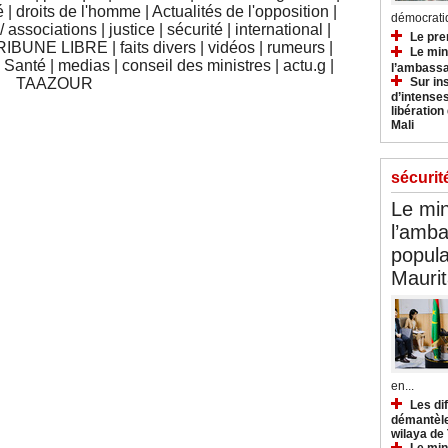
é
|
droits de l'homme
|
Actualités de l'opposition
|
démocratiq
 associations
|
justice
|
sécurité
|
international
|
Le pre
RIBUNE LIBRE
|
faits divers
|
vidéos
|
rumeurs
|
Le min
|
Santé
|
medias
|
conseil des ministres
|
actu.g
|
l’ambassa
Sur in
TAAZOUR
d’intense
libération
Mali
sécurit
Le min
l’amba
popula
Maurit
en...
Les di
démantèle
wilaya de