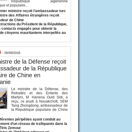
République algérienne
ue et populaire...
mier ministre reçoit l’ambassadeur turc
istre des Affaires étrangères reçoit
deur de Chine
structions du Président de la République,
s contacts engagés pour obtenir la
 de citoyens mauritaniens interpellés au
é
- 06/08/2026
istre de la Défense reçoit
ssadeur de la République
ire de Chine en
anie
Le ministre de la Défense, des
Retraités et des Enfants des
Martyrs, M. Hanena Ould Sidi, a
reçu, ce jeudi à Nouakchott, SEM
Tang Zhongdong, ambassadeur de
la République populaire de Chine
fférentes péripéties ayant conduit au
ment d’un réseau de trafiquants dans la
 Tiris Zemour