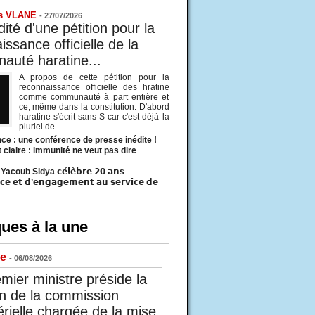
s VLANE
-
27/07/2026
ité d'une pétition pour la
ssance officielle de la
uté haratine...
A propos de cette pétition pour la
reconnaissance officielle des hratine
comme communauté à part entière et
ce, même dans la constitution. D'abord
haratine s'écrit sans S car c'est déjà la
pluriel de...
ce : une conférence de presse inédite !
t claire : immunité ne veut pas dire
acoub Sidya 𝗰𝗲́𝗹𝗲̀𝗯𝗿𝗲 𝟮𝟬 𝗮𝗻𝘀
𝗰𝗲 𝗲𝘁 𝗱’𝗲𝗻𝗴𝗮𝗴𝗲𝗺𝗲𝗻𝘁 𝗮𝘂 𝘀𝗲𝗿𝘃𝗶𝗰𝗲 𝗱𝗲
ues à la une
ue
- 06/08/2026
mier ministre préside la
n de la commission
érielle chargée de la mise