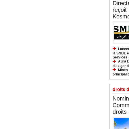
Direct
reçoit
Kosmo
Lancem
la SNDE et
Services 
Aura E
d’exiger d
Mines :
principal 
droits 
Nomina
Commi
droits