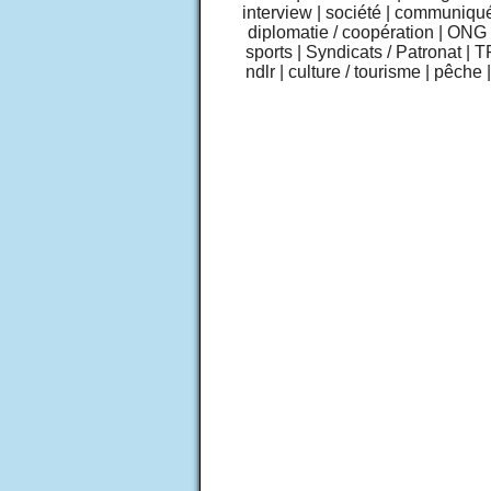
interview
|
société
|
communiqu
diplomatie / coopération
|
ONG /
sports
|
Syndicats / Patronat
|
T
ndlr
|
culture / tourisme
|
pêche