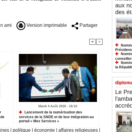
aux n
des ét
n ami
Version imprimable
Partager
<
>
Nomina
Présidenc
Nomina
conseiller
Nomina
la Républ
diploma
Le Pre
l’amba
accréd
Mardi 4 Août 2026 - 18:10
r
Lancement de la numérisation des
 de
services de la SNDE et de leur intégration au
portail « Mes Services »
mines
|
politique
|
économie
|
affaires religieuses
|