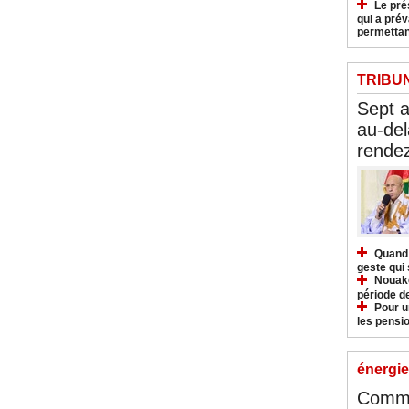
Le pré
qui a pré
permettan
TRIBU
Sept 
au-del
rendez
Quand 
geste qui 
Nouakc
période d
Pour u
les pensio
énergie
Commu