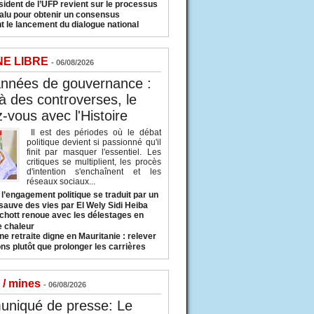
sident de l’UFP revient sur le processus
valu pour obtenir un consensus
t le lancement du dialogue national
NE LIBRE
- 06/08/2026
années de gouvernance :
à des controverses, le
-vous avec l'Histoire
Il est des périodes où le débat
politique devient si passionné qu'il
finit par masquer l'essentiel. Les
critiques se multiplient, les procès
d'intention s'enchaînent et les
réseaux sociaux...
l’engagement politique se traduit par un
sauve des vies par El Wely Sidi Heiba
hott renoue avec les délestages en
e chaleur
ne retraite digne en Mauritanie : relever
ns plutôt que prolonger les carrières
 / mines
- 06/08/2026
niqué de presse: Le