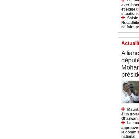
Le min
avertisse
et exige u
situation
Saisie
Nouadhibo
de faire p
Actuali
Allian
déput
Moham
présid
Maurit
à un trois
Ghazwani
La coa
approuve l
la commis
national