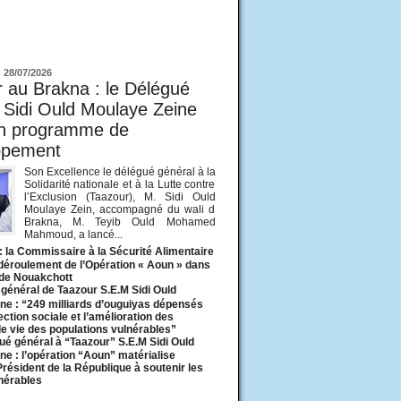
ur
-
28/07/2026
 au Brakna : le Délégué
 Sidi Ould Moulaye Zeine
un programme de
ppement
Son Excellence le délégué général à la
Solidarité nationale et à la Lutte contre
l’Exclusion (Taazour), M. Sidi Ould
Moulaye Zein, accompagné du wali d
Brakna, M. Teyib Ould Mohamed
Mahmoud, a lancé...
: la Commissaire à la Sécurité Alimentaire
 déroulement de l’Opération « Aoun » dans
 de Nouakchott
général de Taazour S.E.M Sidi Ould
ne : “249 milliards d’ouguiyas dépensés
ection sociale et l’amélioration des
de vie des populations vulnérables”
ué général à “Taazour” S.E.M Sidi Ould
ne : l’opération “Aoun” matérialise
 Président de la République à soutenir les
lnérables