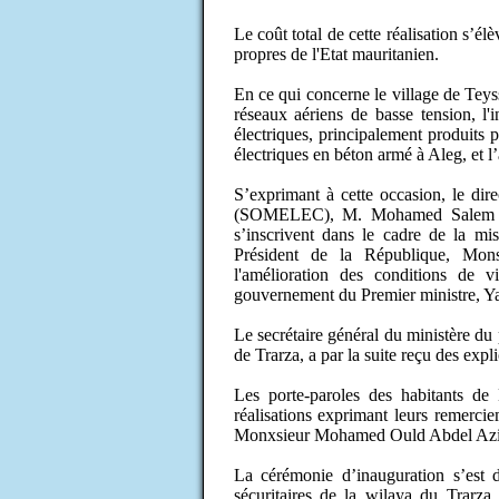
Le coût total de cette réalisation s’é
propres de l'Etat mauritanien.
En ce qui concerne le village de Teyssi
réseaux aériens de basse tension, l'i
électriques, principalement produits 
électriques en béton armé à Aleg, et 
S’exprimant à cette occasion, le dire
(SOMELEC), M. Mohamed Salem Oul
s’inscrivent dans le cadre de la m
Président de la République, Mo
l'amélioration des conditions de v
gouvernement du Premier ministre, 
Le secrétaire général du ministère du
de Trarza, a par la suite reçu des expli
Les porte-paroles des habitants de
réalisations exprimant leurs remerci
Monxsieur Mohamed Ould Abdel Azi
La cérémonie d’inauguration s’est d
sécuritaires de la wilaya du Trarz