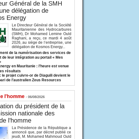
eur Général de la SMH
 une délégation de
s Energy
Le Directeur Général de la Société
Mauritanienne des Hydrocarbures
(SMH), Dr Mohamed Lemine Ould
Raghani, a reçu, ce mardi 4 août
2026, au siège de l’entreprise, une
délégation de Kosmos Energy...
ent de la numérisation des services de
 de leur intégration au portail « Mes
»
nergy en Mauritanie : l’heure est venue
es résultats
 le projet cuivre-or de Diaguili devient le
pari de l’australien Zeus Resources
de l'homme
- 06/08/2026
tion du président de la
ssion nationale des
 de l’homme
La Présidence de la République a
annoncé que, par décret publié ce
jeudi, M. Mohamed Mahmoud Ould