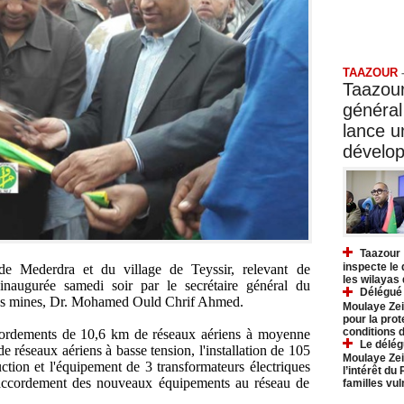
Taazo
TAAZOUR
Taazour
général
lance 
dévelo
Taazour 
inspecte le
 de Mederdra et du village de Teyssir, relevant de
les wilayas
 inaugurée samedi soir par le secrétaire général du
Délégué 
t des mines, Dr. Mohamed Ould Chrif Ahmed.
Moulaye Zei
pour la prot
conditions 
accordements de 10,6 km de réseaux aériens à moyenne
Le délég
e réseaux aériens à basse tension, l'installation de 105
Moulaye Zei
uction et l'équipement de 3 transformateurs électriques
l’intérêt du
accordement des nouveaux équipements au réseau de
familles vu