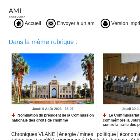
AMI
chezvlane
Accueil
Envoyer à un ami
Version impr
Dans la même rubrique :
Jeudi 6 Août 2026 - 18:07
Jeudi 30 Ju
Nomination du président de la Commission
Le Commissariat 
nationale des droits de l’homme
commémore la Journé
contre la traite des
Chroniques VLANE
|
énergie / mines
|
politique
|
économi
interview
|
société
|
communiqué
|
droits de l'homme
|
Actu