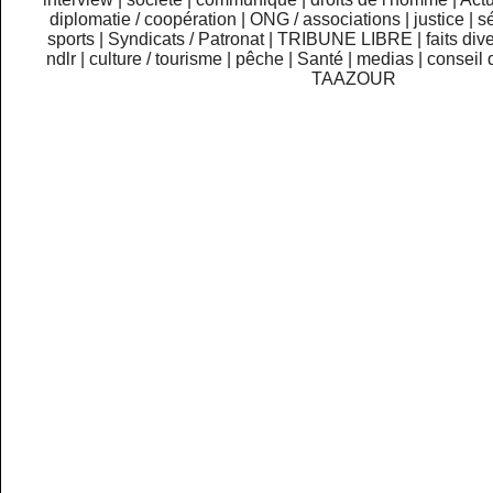
diplomatie / coopération
|
ONG / associations
|
justice
|
sé
sports
|
Syndicats / Patronat
|
TRIBUNE LIBRE
|
faits div
ndlr
|
culture / tourisme
|
pêche
|
Santé
|
medias
|
conseil 
TAAZOUR