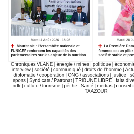
Mardi 4 Août 2026 - 18:08
Mardi 28 Ju
Mauritanie : l’Assemblée nationale et
La Première Dame
l’UNICEF renforcent les capacités des
femmes est un pilier 
parlementaires sur les enjeux de la nutrition
société stable et pr
Chroniques VLANE
|
énergie / mines
|
politique
|
économi
interview
|
société
|
communiqué
|
droits de l'homme
|
Actu
diplomatie / coopération
|
ONG / associations
|
justice
|
sé
sports
|
Syndicats / Patronat
|
TRIBUNE LIBRE
|
faits div
ndlr
|
culture / tourisme
|
pêche
|
Santé
|
medias
|
conseil 
TAAZOUR