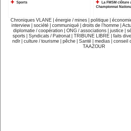
Sports
La FMSM clôture 
Championnat Nationa
Chroniques VLANE
|
énergie / mines
|
politique
|
économi
interview
|
société
|
communiqué
|
droits de l'homme
|
Actu
diplomatie / coopération
|
ONG / associations
|
justice
|
sé
sports
|
Syndicats / Patronat
|
TRIBUNE LIBRE
|
faits div
ndlr
|
culture / tourisme
|
pêche
|
Santé
|
medias
|
conseil 
TAAZOUR