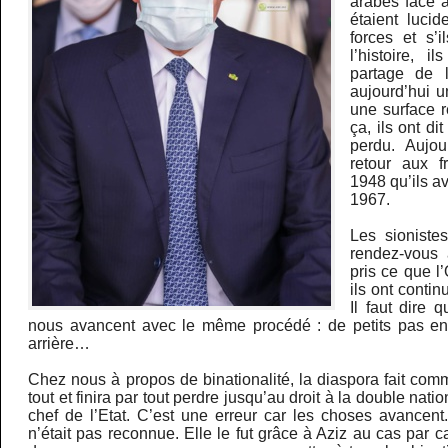
arabes face à
étaient luci
forces et s’
l’histoire, i
partage de l
aujourd’hui u
une surface r
ça, ils ont dit
perdu. Aujou
retour aux f
1948 qu’ils a
1967.
Les sioniste
rendez-vous a
pris ce que l
ils ont contin
Il faut dire 
nous avancent avec le même procédé : de petits pas en 
arrière…
Chez nous à propos de binationalité, la diaspora fait com
tout et finira par tout perdre jusqu’au droit à la double natio
chef de l’Etat. C’est une erreur car les choses avancent
n’était pas reconnue. Elle le fut grâce à Aziz au cas par