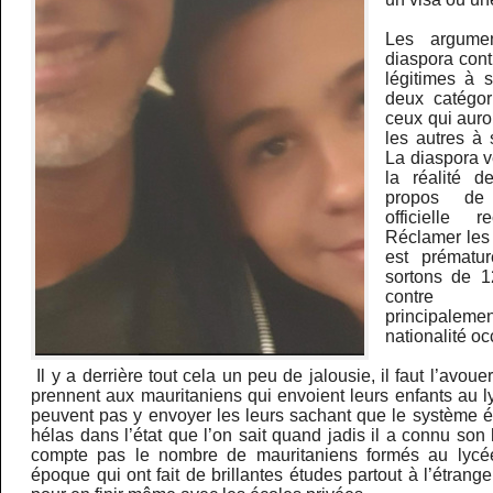
Les argume
diaspora cont
légitimes à 
deux catégor
ceux qui auron
les autres à 
La diaspora v
la réalité d
propos de 
officielle 
Réclamer les 
est prématu
sortons de 
contre l
principalem
nationalité o
Il y a derrière tout cela un peu de jalousie, il faut l’avo
prennent aux mauritaniens qui envoient leurs enfants au ly
peuvent pas y envoyer les leurs sachant que le système é
hélas dans l’état que l’on sait quand jadis il a connu son
compte pas le nombre de mauritaniens formés au lycée
époque qui ont fait de brillantes études partout à l’étrang