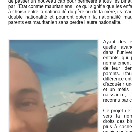
de passer un nouveau cap pour permettre à tous les binat
par l’Etat comme mauritaniens ; ce qui signifie que les enf
à choisir entre la nationalité du père ou de la mère, ils n’a
double nationalité et pourront obtenir la nationalité ma
parents est mauritanien sans perdre l’autre nationalité.
Ayant des en
quelle avan
dans l’unive
enfants qui 
normalement 
de leur iden
parents. Il fa
différence en
d’acquérir un
et un métis 
naissance, 
reconnu par 
Ce projet de 
vers la norm
droits des bi
plus à cache
un visa ou une