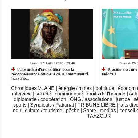
Lundi 27 Juillet 2026 - 23:46
Samedi 25 Ju
L'absurdité d'une pétition pour la
Présidence : une
reconnaissance officielle de la communauté
inédite !
haratine...
Chroniques VLANE
|
énergie / mines
|
politique
|
économi
interview
|
société
|
communiqué
|
droits de l'homme
|
Actu
diplomatie / coopération
|
ONG / associations
|
justice
|
sé
sports
|
Syndicats / Patronat
|
TRIBUNE LIBRE
|
faits div
ndlr
|
culture / tourisme
|
pêche
|
Santé
|
medias
|
conseil 
TAAZOUR