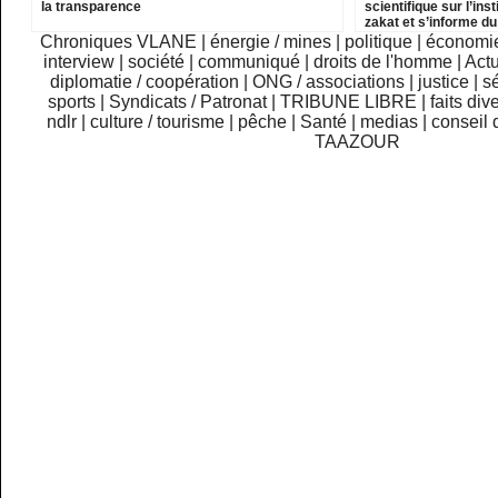
la transparence
scientifique sur l’inst
zakat et s’informe d
institutions relevant
Chroniques VLANE
|
énergie / mines
|
politique
|
économi
interview
|
société
|
communiqué
|
droits de l'homme
|
Actu
diplomatie / coopération
|
ONG / associations
|
justice
|
sé
sports
|
Syndicats / Patronat
|
TRIBUNE LIBRE
|
faits div
ndlr
|
culture / tourisme
|
pêche
|
Santé
|
medias
|
conseil 
TAAZOUR