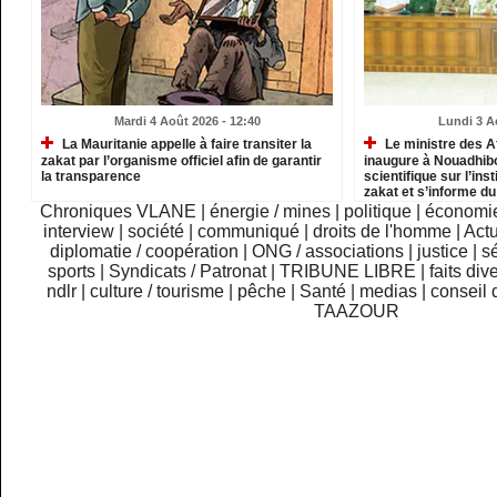
Mardi 4 Août 2026 - 12:40
Lundi 3 A
La Mauritanie appelle à faire transiter la
Le ministre des A
zakat par l’organisme officiel afin de garantir
inaugure à Nouadhib
la transparence
scientifique sur l’inst
zakat et s’informe d
institutions relevant
Chroniques VLANE
|
énergie / mines
|
politique
|
économi
interview
|
société
|
communiqué
|
droits de l'homme
|
Actu
diplomatie / coopération
|
ONG / associations
|
justice
|
sé
sports
|
Syndicats / Patronat
|
TRIBUNE LIBRE
|
faits div
ndlr
|
culture / tourisme
|
pêche
|
Santé
|
medias
|
conseil 
TAAZOUR