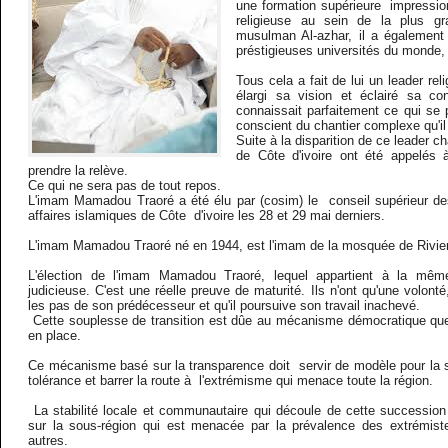
une formation supérieure impressio
religieuse au sein de la plus g
musulman Al-azhar, il a également
préstigieuses universités du monde,
Tous cela a fait de lui un leader rel
élargi sa vision et éclairé sa con
connaissait parfaitement ce qui se p
conscient du chantier complexe qu'il
Suite à la disparition de ce leader 
de Côte d'ivoire ont été appelés 
prendre la relève.
Ce qui ne sera pas de tout repos.
L'imam Mamadou Traoré a été élu par (cosim) le conseil supérieur 
affaires islamiques de Côte d'ivoire les 28 et 29 mai derniers.
L'imam Mamadou Traoré né en 1944, est l'imam de la mosquée de Riviera
L'élection de l'imam Mamadou Traoré, lequel appartient à la mêm
judicieuse. C'est une réelle preuve de maturité. Ils n'ont qu'une volont
les pas de son prédécesseur et qu'il poursuive son travail inachevé.
Cette souplesse de transition est dûe au mécanisme démocratique que 
en place.
Ce mécanisme basé sur la transparence doit servir de modèle pour la s
tolérance et barrer la route à l'extrémisme qui menace toute la région.
La stabilité locale et communautaire qui découle de cette succession 
sur la sous-région qui est menacée par la prévalence des extrémis
autres.