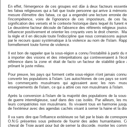
En effet, l'émergence de ces groupes est dûe à deux facteurs essentie
les fatwa religieuses qui a fait que toute personne qui arrive à mémoris
mesure d'émettre des fatwa, ce qui a engendré une lecture erronée d
l'incompétence, voire de l'ignorance de ces imposteurs, de ces faux
signification des versets et le contexte historique dans lequel ils furent r
Le deuxième facteur découle de l'absence des référents religieux jouissa
influencer positivement et orienter les croyants vers le droit chemin. M
la règle et il en découle toute l'indiscipline que nous connaissons aujourd
par le recours quasi systématique à la violence au nom de l'Islam. Ra
formellement toute forme de violence.
Il est bon de rappeler que la sous-région a connu l'instabilité à partir
à importer des visions et des interprétations qui contrevenaient à l'écol
référence dans la zone et était de facto un facteur de stabilité grâce
prônant le juste milieu.
Pour preuve, les pays qui forment cette sous-région n'ont jamais connu
convertir les populations à l'islam. Les autochtones de ces pays se sont 
les commerçants musulmans qui agissaient avec les non- mus
enseignements de l'islam, ce qui a attiré ces non musulmans à l'islam.
Après la conversion à l'islam de la majorité des populations de la sous
de guerre interreligieuse, sauf dans des cas isolés. Par ailleurs, les
leurs compatriotes non musulmans. Ils vivaient tous en harmonie jusqu
de l'extérieur avec des agendas cachés visant à semer la haine et la dis
Il va sans dire que l'influence extérieure se fait par le biais de correspo
O.N.G présentes sous prétexte de fournir des aides humanitaires. Ce
cheval de Troie ayant pour but de semer la discorde, monter les comm