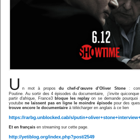
U
n mot à propos
du chef-d’œuvre d’Oliver Stone
: conv
Poutine. Au sortir des 4 épisodes du documentaire, j’invite quiconque
partir d'afrique, France3
bloque les replay
on se demande pourquoi p
youtube
ne laissent pas en ligne le moindre épisode
pour des quest
trouve encore le documentaire
à télécharger en anglais à ce lien
https://rarbg.unblocked.cab/s/putin+oliver+stone+interview
Et en français
en streaming sur cette page.
http://yetiblog.org/index.php?post/2549