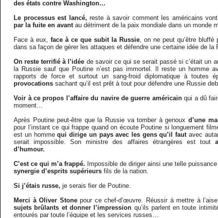
des états contre Washington…
Le processus est lancé,
reste à savoir comment les américains vont 
par la fuite en avant
au détriment de la paix mondiale dans un monde mu
Face à eux,
face à ce que subit la Russie
, on ne peut qu’être bluffé
dans sa façon de gérer les attaques et défendre une certaine idée de la 
On reste terrifié à l’idée
de savoir ce qui se serait passé si c’était un a
la Russie sauf que Poutine n’est pas immortel. Il reste un homme a
rapports de force et surtout un sang-froid diplomatique à toutes é
provocations
sachant qu’il est prêt à tout pour défendre une Russie deb
Voir à ce propos l’affaire du navire de guerre américain
qui a dû fai
moment…
Après Poutine peut-être que la Russie va tomber à genoux
d’une man
pour l’instant ce qui frappe quand on écoute Poutine si longuement film
est un homme
qui dirige un pays avec les gens qu’il faut
avec autan
serait impossible. Son ministre des affaires étrangères est tout
d’humour.
C’est ce qui m’a frappé.
Impossible de diriger ainsi une telle puissanc
synergie d’esprits supérieurs
fils de la nation.
Si j’étais russe,
je serais fier de Poutine.
Merci à Oliver Stone
pour ce chef-d’œuvre. Réussir à mettre à l’ais
sujets brûlants et donner l’impression
qu’ils parlent en toute intimi
entourés par toute l’équipe et les services russes…