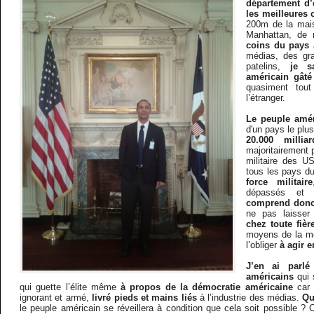
département d’
les meilleures 
200m de la mai
Manhattan, de
coins du pays
médias, des gra
patelins,
je s
américain gâté
quasiment tou
l’étranger.
Le peuple amér
d'un pays le pl
20.000 millia
majoritairement 
militaire des U
tous les pays d
force militaire
dépassés et
comprend donc
ne pas laisser
chez toute fiè
moyens de la m
l’obliger
à agir e
J’en ai parlé
américains
qui 
qui guette l’élite même
à propos de la démocratie américaine
car 
ignorant et armé,
livré pieds et mains liés
à l’industrie des médias.
Qu
le peuple américain se réveillera à condition que cela soit possible ? C