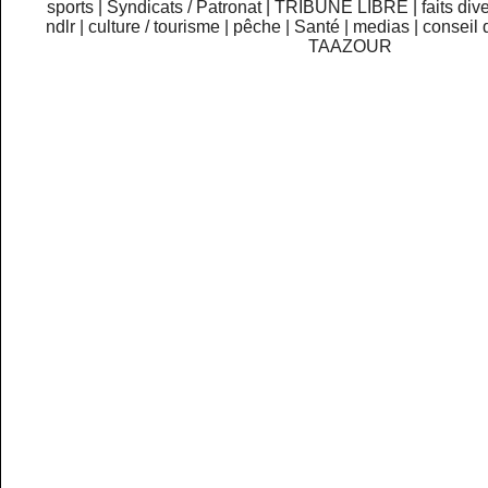
sports
|
Syndicats / Patronat
|
TRIBUNE LIBRE
|
faits div
ndlr
|
culture / tourisme
|
pêche
|
Santé
|
medias
|
conseil 
TAAZOUR