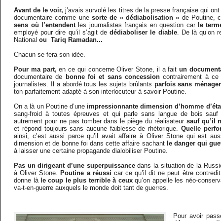
Avant de le voir,
j’avais survolé les titres de la presse française qui o
documentaire comme une
sorte de « dédiabolisation »
de Poutine, c
sens où l’entendent
les journalistes français en question car
le term
employé pour dire qu’il s’agit de
dédiaboliser le diable
. De là qu’on r
National
ou Tariq Ramadan...
Chacun se fera son idée.
Pour ma part,
en ce qui concerne Oliver Stone, il a fait
un documenta
documentaire de
bonne foi et sans concession
contrairement à ce 
journalistes. Il a abordé tous les sujets brûlants
parfois sans ménage
ton parfaitement adapté à son interlocuteur à savoir Poutine.
On a là un Poutine d’une
impressionnante dimension d’homme d’éta
sang-froid à toutes épreuves et qui parle sans langue de bois sauf 
autrement pour ne pas tomber dans le piège du réalisateur
sauf qu’il
et répond toujours sans aucune faiblesse de rhétorique.
Quelle perf
ainsi, c’est aussi parce qu’il avait affaire à Oliver Stone qui est 
dimension et de bonne foi dans cette affaire sachant
le danger qui gue
à laisser une certaine propagande dialobiliser Poutine.
Pas un dirigeant d’une superpuissance
dans la situation de la Russie
à Oliver Stone.
Poutine a réussi
car ce qu’il dit ne peut être contred
donne là
le coup le plus terrible à ceux
qu’on appelle les néo-conser
va-t-en-guerre auxquels le monde doit tant de guerres.
Pour avoir pas