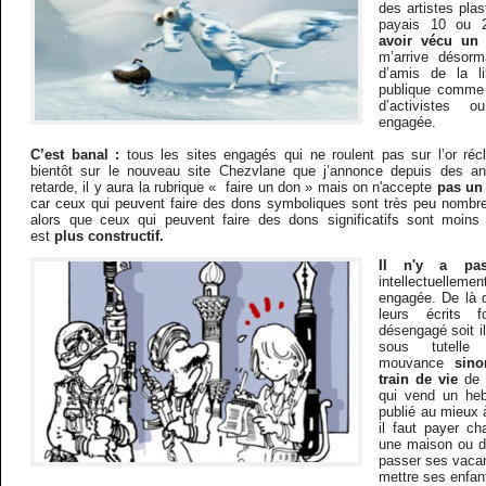
des artistes plas
payais 10 ou
avoir vécu un 
m’arrive désor
d’amis de la lib
publique comme 
d’activistes 
engagée.
C’est banal :
tous les sites engagés qui ne roulent pas sur l’or réc
bientôt sur le nouveau site Chezvlane que j’annonce depuis des a
retarde, il y aura la rubrique « faire un don » mais on n'accepte
pas un 
car ceux qui peuvent faire des dons symboliques sont très peu nombreu
alors que ceux qui peuvent faire des dons significatifs sont moins
est
plus constructif.
Il n'y a pa
intellectuelle
engagée. De là 
leurs écrits f
désengagé soit i
sous tutelle
mouvance
sin
train de vie
de t
qui vend un he
publié au mieux
il faut payer c
une maison ou d
passer ses vacan
mettre ses enfan