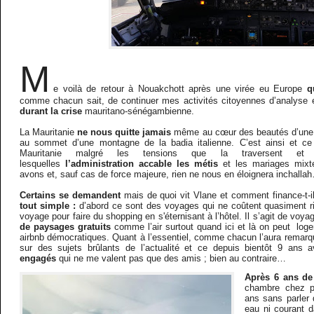
M
e voilà de retour à Nouakchott après une virée eu Europe
q
comme chacun sait, de continuer mes activités citoyennes d’analyse e
durant la crise
mauritano-sénégambienne.
La Mauritanie
ne nous quitte jamais
même au cœur des beautés d’une b
au sommet d’une montagne de la badia italienne. C’est ainsi et ce
Mauritanie malgré les tensions que la traversent et 
lesquelles
l’administration accable les métis
et les mariages mixte
avons et, sauf cas de force majeure, rien ne nous en éloignera inchalla
Certains se demandent
mais de quoi vit Vlane et comment finance-t-
tout simple :
d’abord ce sont des voyages qui ne coûtent quasiment ri
voyage pour faire du shopping en s'éternisant à l’hôtel. Il s’agit de vo
de paysages gratuits
comme l’air surtout quand ici et là on peut log
airbnb démocratiques. Quant à l’essentiel, comme chacun l’aura remarq
sur des sujets brûlants de l’actualité et ce depuis bientôt 9 ans
engagés
qui ne me valent pas que des amis ; bien au contraire…
Après 6 ans de
chambre chez p
ans sans parler
eau ni courant 