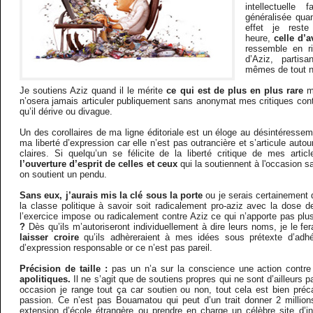
intellectuelle
généralisée quan
effet je rest
heure,
celle d’
ressemble en r
d’Aziz, partis
mêmes de tout 
Je soutiens Aziz quand il le mérite
ce qui est de plus en plus rare
m
n’osera jamais articuler publiquement sans anonymat mes critiques cont
qu’il dérive ou divague.
Un des corollaires de ma ligne éditoriale est un éloge au désintéresse
ma liberté d’expression car elle n’est pas outrancière et s’articule aut
claires. Si quelqu’un se félicite de la liberté critique de mes articl
l’ouverture d’esprit de celles et ceux
qui la soutiennent à l'occasion 
on soutient un pendu.
Sans eux, j’aurais mis la clé sous la porte
ou je serais certainement
la classe politique à savoir soit radicalement pro-aziz avec la dose 
l’exercice impose ou radicalement contre Aziz ce qui n’apporte pas plus
?
Dès qu’ils m’autoriseront individuellement à dire leurs noms, je le fe
laisser croire
qu’ils adhèreraient à mes idées sous prétexte d’adhér
d’expression responsable or ce n’est pas pareil.
Précision de taille :
pas un n’a sur la conscience une action contre
apolitiques.
Il ne s’agit que de soutiens propres qui ne sont d’ailleurs p
occasion je range tout ça car soutien ou non, tout cela est bien préca
passion. Ce n’est pas Bouamatou qui peut d’un trait donner 2 million
extension d’école étrangère ou prendre en charge un célèbre site d’i