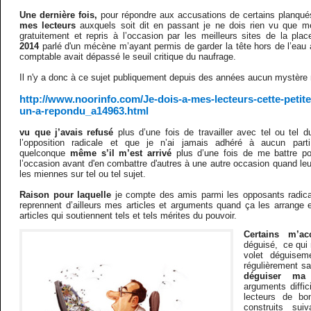
Une dernière fois,
pour répondre aux accusations de certains planqué
mes lecteurs
auxquels soit dit en passant je ne dois rien vu que me
gratuitement et repris à l’occasion par les meilleurs sites de la pla
2014
parlé d'un mécène m’ayant permis de garder la tête hors de l’eau 
comptable avait dépassé le seuil critique du naufrage.
Il n'y a donc à ce sujet publiquement depuis des années aucun mystère n
http://www.noorinfo.com/Je-dois-a-mes-lecteurs-cette-petit
un-a-repondu_a14963.html
vu que j’avais refusé
plus d’une fois de travailler avec tel ou tel 
l’opposition radicale et que je n’ai jamais adhéré à aucun par
quelconque
même s’il m’est arrivé
plus d’une fois de me battre 
l’occasion avant d'en combattre d'autres à une autre occasion quand leur
les miennes sur tel ou tel sujet.
Raison pour laquelle
je compte des amis parmi les opposants radi
reprennent d’ailleurs mes articles et arguments quand ça les arrange e
articles qui soutiennent tels et tels mérites du pouvoir.
Certains m’a
déguisé, ce qui 
volet déguisem
régulièrement sa
déguiser ma
arguments diffic
lecteurs de bo
construits sui