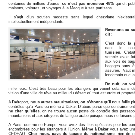
centaines de milliers d’euros,
ce n’est pas monsieur 48%
qui dit pub
maisons, voitures, et voyages à la Mecque à ses partisans.
Il s’agit d’un soutien modeste sans lequel chezvlane n’exister
intellectuellement indépendante.
Revenons au suj
dit :
C’est donc la p
dans le nou
tunisien.
C’étai
semble avoir fait
aux vols de bag
bagages sans êtr
assurée. Vaut mi
lendemain que 
De nuit, on voi
mille feux. C’est très beau pour les étrangers qui voient cela sans d
vision d’une ville de rêve au milieu du désert où tout est ordre et propret
A l’aéroport,
nous autres mauritaniens, on s’étonne
qu’il nous faille 
contrôles qu’à Paris ou même à Dakar. D’abord parce que contrairement
ne citer qu’elles,
on ne trouve aucun poste de contrôle des passepo
mauritaniens et aux citoyens de la ligue arabe puisque nous ne faisons pa
A Paris, comme ne Europe, vous avez des files spéciales pour les euro
encombrées pour les étrangers à l’Union.
Même à Dakar
vous avez une 
CEDEAO.
Chez nous, pays du tapage du nationalisme
, rien de p