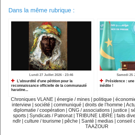
Dans la même rubrique :
Lundi 27 Juillet 2026 - 23:46
Samedi 25 Ju
L'absurdité d'une pétition pour la
Présidence : une
reconnaissance officielle de la communauté
inédite !
haratine...
Chroniques VLANE
|
énergie / mines
|
politique
|
économi
interview
|
société
|
communiqué
|
droits de l'homme
|
Actu
diplomatie / coopération
|
ONG / associations
|
justice
|
sé
sports
|
Syndicats / Patronat
|
TRIBUNE LIBRE
|
faits div
ndlr
|
culture / tourisme
|
pêche
|
Santé
|
medias
|
conseil 
TAAZOUR