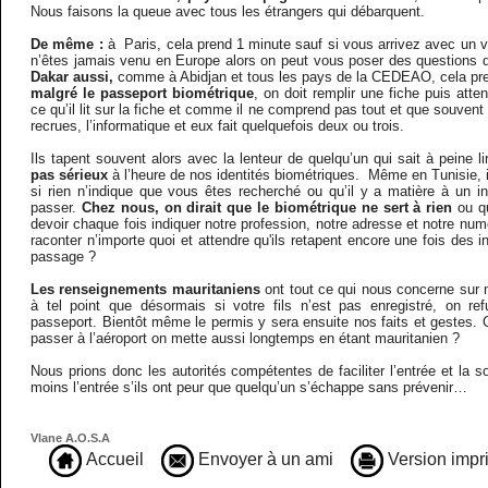
Nous faisons la queue avec tous les étrangers qui débarquent.
De même :
à Paris, cela prend 1 minute sauf si vous arrivez avec un 
n’êtes jamais venu en Europe alors on peut vous poser des question
Dakar aussi,
comme à Abidjan et tous les pays de la CEDEAO, cela pr
malgré le passeport biométrique
, on doit remplir une fiche puis atten
ce qu’il lit sur la fiche et comme il ne comprend pas tout et que souven
recrues, l’informatique et eux fait quelquefois deux ou trois.
Ils tapent souvent alors avec la lenteur de quelqu’un qui sait à peine li
pas sérieux
à l’heure de nos identités biométriques. Même en Tunisie, i
si rien n’indique que vous êtes recherché ou qu’il y a matière à un in
passer.
Chez nous, on dirait que le biométrique ne sert à rien
ou q
devoir chaque fois indiquer notre profession, notre adresse et notre num
raconter n’importe quoi et attendre qu'ils retapent encore une fois des 
passage ?
Les renseignements mauritaniens
ont tout ce qui nous concerne sur n
à tel point que désormais si votre fils n’est pas enregistré, on re
passeport. Bientôt même le permis y sera ensuite nos faits et gestes.
passer à l’aéroport on mette aussi longtemps en étant mauritanien ?
Nous prions donc les autorités compétentes de faciliter l’entrée et la s
moins l’entrée s’ils ont peur que quelqu’un s’échappe sans prévenir…
Vlane A.O.S.A
Accueil
Envoyer à un ami
Version impr