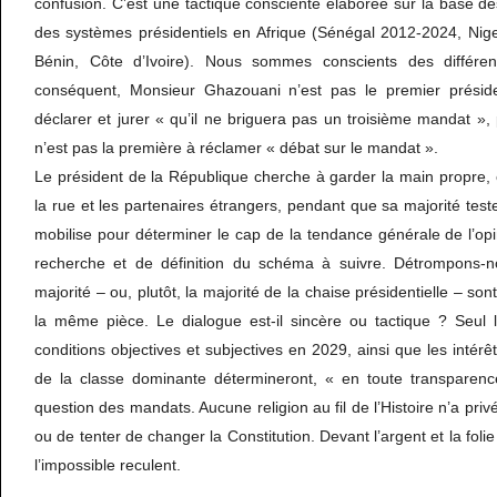
confusion. C’est une tactique consciente élaborée sur la base d
des systèmes présidentiels en Afrique (Sénégal 2012-2024, Nig
Bénin, Côte d’Ivoire). Nous sommes conscients des différen
conséquent, Monsieur Ghazouani n’est pas le premier présid
déclarer et jurer « qu’il ne briguera pas un troisième mandat »,
n’est pas la première à réclamer « débat sur le mandat ».
Le président de la République cherche à garder la main propre, e
la rue et les partenaires étrangers, pendant que sa majorité teste
mobilise pour déterminer le cap de la tendance générale de l’opin
recherche et de définition du schéma à suivre. Détrompons-no
majorité – ou, plutôt, la majorité de la chaise présidentielle – son
la même pièce. Le dialogue est-il sincère ou tactique ? Seul l
conditions objectives et subjectives en 2029, ainsi que les intérê
de la classe dominante détermineront, « en toute transparence
question des mandats. Aucune religion au fil de l’Histoire n’a pri
ou de tenter de changer la Constitution. Devant l’argent et la folie
l’impossible reculent.