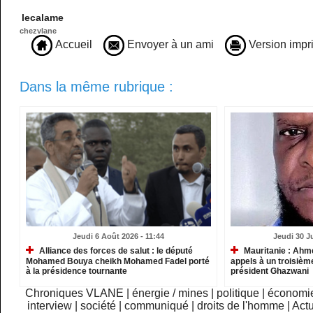
lecalame
chezvlane
Accueil
Envoyer à un ami
Version impr
Dans la même rubrique :
Jeudi 6 Août 2026 - 11:44
Jeudi 30 Ju
Alliance des forces de salut : le député
Mauritanie : Ahm
Mohamed Bouya cheikh Mohamed Fadel porté
appels à un troisième
à la présidence tournante
président Ghazwani
Chroniques VLANE
|
énergie / mines
|
politique
|
économi
interview
|
société
|
communiqué
|
droits de l'homme
|
Actu