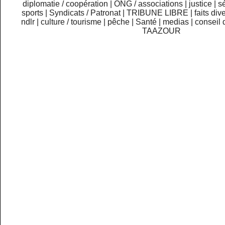
diplomatie / coopération
|
ONG / associations
|
justice
|
sé
sports
|
Syndicats / Patronat
|
TRIBUNE LIBRE
|
faits div
ndlr
|
culture / tourisme
|
pêche
|
Santé
|
medias
|
conseil 
TAAZOUR