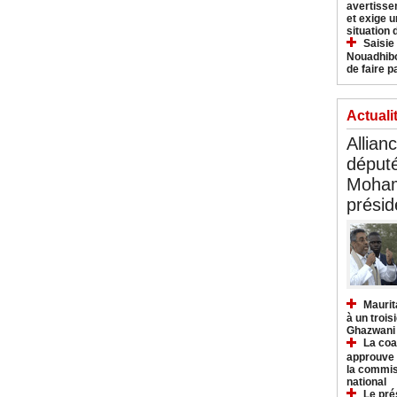
avertisse
et exige u
situation
Saisie
Nouadhibo
de faire p
Actuali
Allian
déput
Moham
présid
Maurit
à un trois
Ghazwani
La coa
approuve l
la commis
national
Le pré