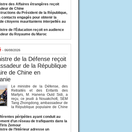
istre des Affaires étrangères reçoit
deur de Chine
structions du Président de la République,
s contacts engagés pour obtenir la
 de citoyens mauritaniens interpellés au
istre de l’Éducation reçoit en audience
adeur du Royaume du Maroc
é
- 06/08/2026
istre de la Défense reçoit
ssadeur de la République
ire de Chine en
anie
Le ministre de la Défense, des
Retraités et des Enfants des
Martyrs, M. Hanena Ould Sidi, a
reçu, ce jeudi à Nouakchott, SEM
Tang Zhongdong, ambassadeur de
la République populaire de Chine
fférentes péripéties ayant conduit au
ment d’un réseau de trafiquants dans la
 Tiris Zemour
istre de l’Intérieur adresse un