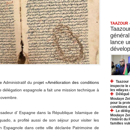
Taazo
TAAZOUR
Taazour
général
lance 
dévelo
Taazour 
e Administratif du pr
ojet «Amélioration des conditions
inspecte le
e délégation espagnole a fait une mission technique à
les wilayas
Délégué 
7 novembre.
Moulaye Zei
pour la prot
conditions 
Le délég
ssadeur d’ Espagne dans la République Islamique de
Moulaye Zei
l’intérêt du
uado, a profité aussi de son séjour pour visiter les
familles vu
on Espagnole dans cette ville déclarée Patrimoine de