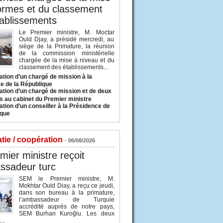
ormes et du classement
ablissements
Le Premier ministre, M. Moctar
Ould Djay, a présidé mercredi, au
siège de la Primature, la réunion
de la commission ministérielle
chargée de la mise à niveau et du
classement des établissements...
tion d’un chargé de mission à la
e de la République
tion d’un chargé de mission et de deux
s au cabinet du Premier ministre
tion d’un conseiller à la Présidence de
ique
tie / coopération
- 06/08/2026
mier ministre reçoit
ssadeur turc
SEM le Premier ministre, M.
Mokhtar Ould Diay, a reçu ce jeudi,
dans son bureau à la primature,
l’ambassadeur de Turquie
accrédité auprès de notre pays,
SEM Burhan Kuroğlu. Les deux
..