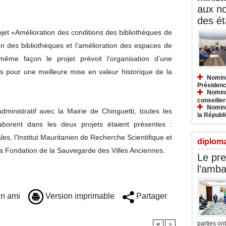
aux n
des ét
ojet «Amélioration des conditions des bibliothèques de
ion des bibliothèques et l’amélioration des espaces de
ême façon le projet prévoit l’organisation d’une
 pour une meilleure mise en valeur historique de la
Nomina
Présidenc
Nomina
conseiller
Nomina
dministratif avec la Mairie de Chinguetti, toutes les
la Républ
llaborent dans les deux projets étaient présentes :
les, l’Institut Mauritanien de Recherche Scientifique et
diploma
la Fondation de la Sauvegarde des Villes Anciennes.
Le pre
l’amba
n ami
Version imprimable
Partager
parties ont.
<
>