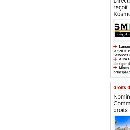
Direct
reçoit
Kosmo
Lancem
la SNDE et
Services 
Aura E
d’exiger d
Mines :
principal 
droits 
Nomina
Commi
droits