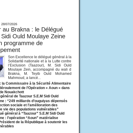
ur
-
28/07/2026
 au Brakna : le Délégué
 Sidi Ould Moulaye Zeine
un programme de
ppement
Son Excellence le délégué général à la
Solidarité nationale et à la Lutte contre
l’Exclusion (Taazour), M. Sidi Ould
Moulaye Zein, accompagné du wali d
Brakna, M. Teyib Ould Mohamed
Mahmoud, a lancé...
: la Commissaire à la Sécurité Alimentaire
 déroulement de l’Opération « Aoun » dans
 de Nouakchott
général de Taazour S.E.M Sidi Ould
ne : “249 milliards d’ouguiyas dépensés
ection sociale et l’amélioration des
de vie des populations vulnérables”
ué général à “Taazour” S.E.M Sidi Ould
ne : l’opération “Aoun” matérialise
 Président de la République à soutenir les
lnérables