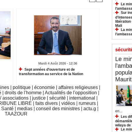
Le min
l’ambassa
Sur in
d’intense
libération
Mali
La min
l’ambass
sécurit
Le min
Mardi 4 Août 2026 - 12:36
l’amba
Sept années d’ouverture et de
popula
transformation au service de la Nation
Maurit
mines
|
politique
|
économie
|
affaires religieuses
|
é
|
droits de l'homme
|
Actualités de l'opposition
|
 associations
|
justice
|
sécurité
|
international
|
RIBUNE LIBRE
|
faits divers
|
vidéos
|
rumeurs
|
|
Santé
|
medias
|
conseil des ministres
|
actu.g
|
en...
TAAZOUR
Les di
démantèle
wilaya de
Le min