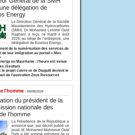
eur Général de la SMH
 une délégation de
s Energy
Le Directeur Général de la Société
Mauritanienne des Hydrocarbures
(SMH), Dr Mohamed Lemine Ould
Raghani, a reçu, ce mardi 4 août
2026, au siège de l’entreprise, une
délégation de Kosmos Energy...
ent de la numérisation des services de
 de leur intégration au portail « Mes
»
nergy en Mauritanie : l’heure est venue
es résultats
 le projet cuivre-or de Diaguili devient le
pari de l’australien Zeus Resources
de l'homme
- 06/08/2026
tion du président de la
ssion nationale des
 de l’homme
La Présidence de la République a
annoncé que, par décret publié ce
jeudi, M. Mohamed Mahmoud Ould
Dahi a été nommé président de la