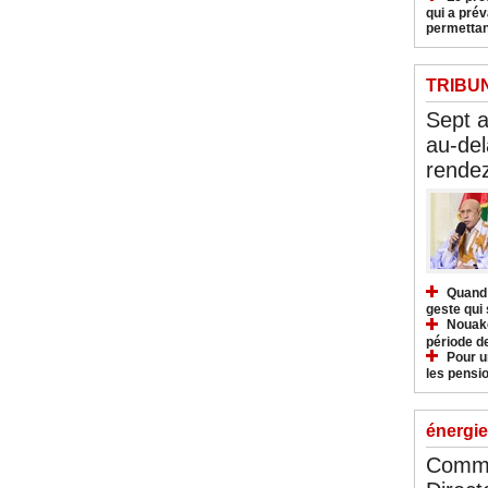
qui a pré
permettan
TRIBU
Sept 
au-del
rendez
Quand 
geste qui 
Nouakc
période d
Pour u
les pensio
énergie
Commu