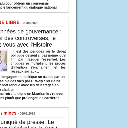
valu pour obtenir un consensus
t le lancement du dialogue national
NE LIBRE
- 06/08/2026
années de gouvernance :
à des controverses, le
-vous avec l'Histoire
Il est des périodes où le débat
politique devient si passionné qu'il
finit par masquer l'essentiel. Les
critiques se multiplient, les procès
d'intention s'enchaînent et les
réseaux sociaux...
l’engagement politique se traduit par un
sauve des vies par El Wely Sidi Heiba
hott renoue avec les délestages en
e chaleur
ne retraite digne en Mauritanie : relever
ns plutôt que prolonger les carrières
 / mines
- 06/08/2026
niqué de presse: Le