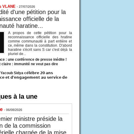
s VLANE
-
27/07/2026
ité d'une pétition pour la
ssance officielle de la
uté haratine...
A propos de cette pétition pour la
reconnaissance officielle des hratine
comme communauté à part entière et
ce, même dans la constitution. D'abord
haratine s'écrit sans S car c'est déjà la
pluriel de...
ce : une conférence de presse inédite !
t claire : immunité ne veut pas dire
acoub Sidya 𝗰𝗲́𝗹𝗲̀𝗯𝗿𝗲 𝟮𝟬 𝗮𝗻𝘀
𝗰𝗲 𝗲𝘁 𝗱’𝗲𝗻𝗴𝗮𝗴𝗲𝗺𝗲𝗻𝘁 𝗮𝘂 𝘀𝗲𝗿𝘃𝗶𝗰𝗲 𝗱𝗲
ues à la une
ue
- 06/08/2026
mier ministre préside la
n de la commission
érielle chargée de la mise