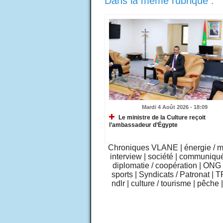
Dans la même rubrique :
Mardi 4 Août 2026 - 18:09
Le ministre de la Culture reçoit
l’ambassadeur d’Égypte
Chroniques VLANE
|
énergie / 
interview
|
société
|
communiqu
diplomatie / coopération
|
ONG /
sports
|
Syndicats / Patronat
|
T
ndlr
|
culture / tourisme
|
pêche