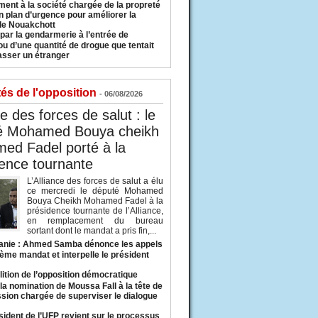
ment à la société chargée de la propreté
n plan d’urgence pour améliorer la
 de Nouakchott
 par la gendarmerie à l’entrée de
u d’une quantité de drogue que tentait
asser un étranger
tés de l'opposition
- 06/08/2026
ce des forces de salut : le
é Mohamed Bouya cheikh
ed Fadel porté à la
ence tournante
L’Alliance des forces de salut a élu
ce mercredi le député Mohamed
Bouya Cheikh Mohamed Fadel à la
présidence tournante de l’Alliance,
en remplacement du bureau
sortant dont le mandat a pris fin,...
anie : Ahmed Samba dénonce les appels
ième mandat et interpelle le président
lition de l’opposition démocratique
a nomination de Moussa Fall à la tête de
sion chargée de superviser le dialogue
sident de l’UFP revient sur le processus