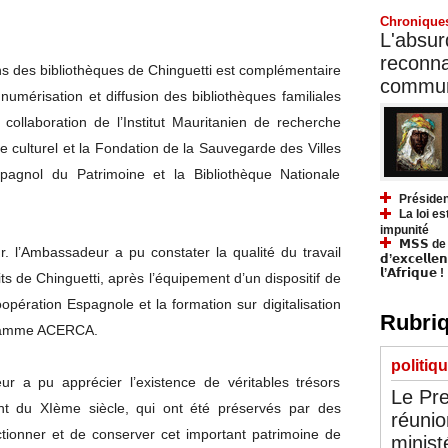
Chronique
L'absurd
reconnai
ons des bibliothèques de Chinguetti est complémentaire
communa
 numérisation et diffusion des bibliothèques familiales
collaboration de l’Institut Mauritanien de recherche
ne culturel et la Fondation de la Sauvegarde des Villes
spagnol du Patrimoine et la Bibliothèque Nationale
Présiden
La loi es
impunité
𝗠𝗦𝗦 de Y
r. l’Ambassadeur a pu constater la qualité du travail
𝗱’𝗲𝘅𝗰𝗲𝗹𝗹𝗲
𝗹’𝗔𝗳𝗿𝗶𝗾𝘂𝗲 !
ts de Chinguetti, après l’équipement d’un dispositif de
opération Espagnole et la formation sur digitalisation
Rubriq
gramme ACERCA.
politiq
 a pu apprécier l’existence de véritables trésors
Le Pre
ant du XIème siècle, qui ont été préservés par des
réunio
ctionner et de conserver cet important patrimoine de
minist