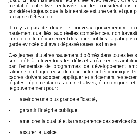
jusqu'ici, est maintenant recherchée avec ferveur. Une v
mentalité collective, entravée par les considérations 
considère toujours que la fainéantise est une vertu et que pil
un signe d’élévation.
Il n y a pas de doute, le nouveau gouvernement rec
hautement qualifiés, aux réelles compétences, non travest
corruption, le détournement des fonds publics, la gabegie co
garde évincée qui avait dépassé toutes les limites.
Ces jeunes, titulaires hautement diplômés dans toutes les s
sont prêts à relever tous les défis et à réaliser les ambit
par l’entremise de programmes de développement ambi
rationnelle et rigoureuse du riche potentiel économique. Po
cadres doivent adopter, appliquer et strictement respecte
légales, réglementaires, administratives, économiques, e
le gouvernement pour :
- atteindre une plus grande efficacité,
- garantir l'intégrité publique,
- améliorer la qualité et la transparence des services fou
- assurer la justice,