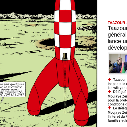
Taazo
TAAZOUR
Taazour
général
lance 
dévelo
Taazour 
inspecte le
les wilayas
Délégué 
Moulaye Zei
pour la prot
conditions 
Le délég
Moulaye Zei
l’intérêt du
familles vu