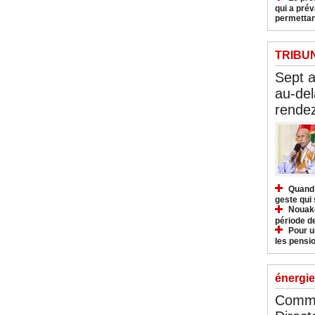
qui a pré
permettan
TRIBU
Sept 
au-del
rendez
Quand 
geste qui 
Nouakc
période d
Pour u
les pensio
énergie
Commu