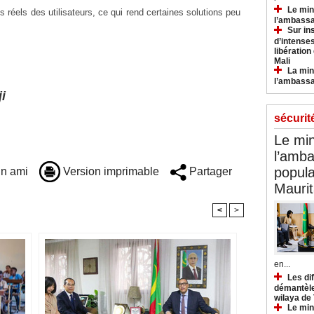
Le min
s réels des utilisateurs, ce qui rend certaines solutions peu
l’ambassa
Sur in
d’intense
libération
Mali
La min
l’ambass
i
sécurit
Le min
l’amba
popula
n ami
Version imprimable
Partager
Maurit
<
>
en...
Les di
démantèle
wilaya de
Le min