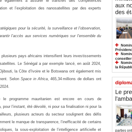
se également à assurer le transfert des compétences
aux n
tion et l’exploitation des nanosatellites par des experts
des ét
tégiques pour la sécurité, la surveillance et l’observation,
garantir l’accès aux services numériques sur l’ensemble du
Nomina
Présidenc
Nomina
e plusieurs pays africains intensifient leurs investissements
conseiller
Nomina
satellites. Le Sénégal a par exemple lancé, en août 2024,
la Républ
outi, la Côte d’Ivoire et le Botswana ont également mis
ment. Selon
Space in Africa
, 465,34 millions de dollars ont
diploma
 2024.
Le pre
l’amba
que le programme mauritanien est encore en cours de
our l’instant, été dévoilé, ni pour sa finalisation ni pour la
illeurs, plusieurs acteurs du secteur soulignent des défis
amment le manque de transparence, l’inefficacité de certains
ques, la sous-exploitation de l’intelligence artificielle et
parties ont.