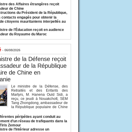
istre des Affaires étrangères reçoit
deur de Chine
structions du Président de la République,
s contacts engagés pour obtenir la
 de citoyens mauritaniens interpellés au
istre de l’Éducation reçoit en audience
adeur du Royaume du Maroc
é
- 06/08/2026
istre de la Défense reçoit
ssadeur de la République
ire de Chine en
anie
Le ministre de la Défense, des
Retraités et des Enfants des
Martyrs, M. Hanena Ould Sidi, a
reçu, ce jeudi à Nouakchott, SEM
Tang Zhongdong, ambassadeur de
la République populaire de Chine
fférentes péripéties ayant conduit au
ment d’un réseau de trafiquants dans la
 Tiris Zemour
istre de l’Intérieur adresse un