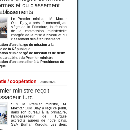
ormes et du classement
ablissements
Le Premier ministre, M. Moctar
Ould Djay, a présidé mercredi, au
siège de la Primature, la réunion
de la commission ministérielle
chargée de la mise à niveau et du
classement des établissements...
tion d’un chargé de mission à la
e de la République
tion d’un chargé de mission et de deux
s au cabinet du Premier ministre
tion d’un conseiller à la Présidence de
ique
tie / coopération
- 06/08/2026
mier ministre reçoit
ssadeur turc
SEM le Premier ministre, M.
Mokhtar Ould Diay, a reçu ce jeudi,
dans son bureau à la primature,
l’ambassadeur de Turquie
accrédité auprès de notre pays,
SEM Burhan Kuroğlu. Les deux
..