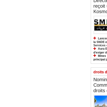
Direct
reçoit
Kosmo
Lancem
la SNDE et
Services 
Aura E
d’exiger d
Mines :
principal 
droits 
Nomina
Commi
droits