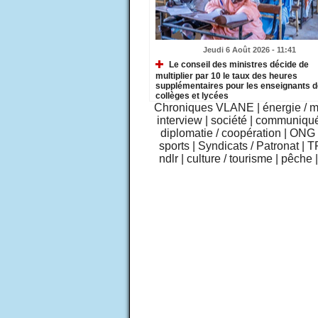
Jeudi 6 Août 2026 - 11:41
Le conseil des ministres décide de
multiplier par 10 le taux des heures
supplémentaires pour les enseignants 
collèges et lycées
Chroniques VLANE
|
énergie / 
interview
|
société
|
communiqu
diplomatie / coopération
|
ONG /
sports
|
Syndicats / Patronat
|
T
ndlr
|
culture / tourisme
|
pêche