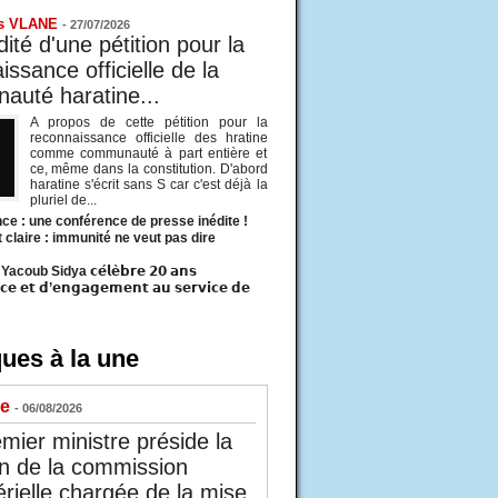
s VLANE
-
27/07/2026
ité d'une pétition pour la
ssance officielle de la
uté haratine...
A propos de cette pétition pour la
reconnaissance officielle des hratine
comme communauté à part entière et
ce, même dans la constitution. D'abord
haratine s'écrit sans S car c'est déjà la
pluriel de...
ce : une conférence de presse inédite !
t claire : immunité ne veut pas dire
acoub Sidya 𝗰𝗲́𝗹𝗲̀𝗯𝗿𝗲 𝟮𝟬 𝗮𝗻𝘀
𝗰𝗲 𝗲𝘁 𝗱’𝗲𝗻𝗴𝗮𝗴𝗲𝗺𝗲𝗻𝘁 𝗮𝘂 𝘀𝗲𝗿𝘃𝗶𝗰𝗲 𝗱𝗲
ues à la une
ue
- 06/08/2026
mier ministre préside la
n de la commission
érielle chargée de la mise