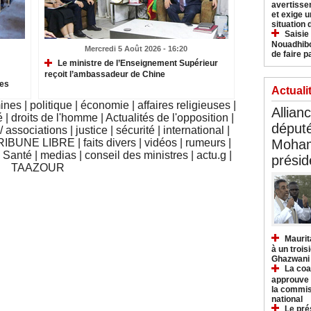
avertisse
et exige u
situation
Saisie
Nouadhibo
Mercredi 5 Août 2026 - 16:20
de faire p
Le ministre de l’Enseignement Supérieur
reçoit l’ambassadeur de Chine
des
Actuali
mines
|
politique
|
économie
|
affaires religieuses
|
Allian
é
|
droits de l'homme
|
Actualités de l'opposition
|
déput
 associations
|
justice
|
sécurité
|
international
|
Moham
RIBUNE LIBRE
|
faits divers
|
vidéos
|
rumeurs
|
|
Santé
|
medias
|
conseil des ministres
|
actu.g
|
présid
TAAZOUR
Maurit
à un trois
Ghazwani
La coa
approuve l
la commis
national
Le pré