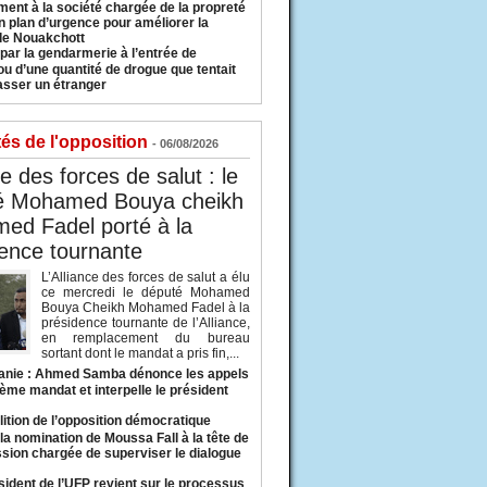
ment à la société chargée de la propreté
n plan d’urgence pour améliorer la
 de Nouakchott
 par la gendarmerie à l’entrée de
u d’une quantité de drogue que tentait
asser un étranger
tés de l'opposition
- 06/08/2026
ce des forces de salut : le
é Mohamed Bouya cheikh
ed Fadel porté à la
ence tournante
L’Alliance des forces de salut a élu
ce mercredi le député Mohamed
Bouya Cheikh Mohamed Fadel à la
présidence tournante de l’Alliance,
en remplacement du bureau
sortant dont le mandat a pris fin,...
anie : Ahmed Samba dénonce les appels
ième mandat et interpelle le président
lition de l’opposition démocratique
a nomination de Moussa Fall à la tête de
sion chargée de superviser le dialogue
sident de l’UFP revient sur le processus