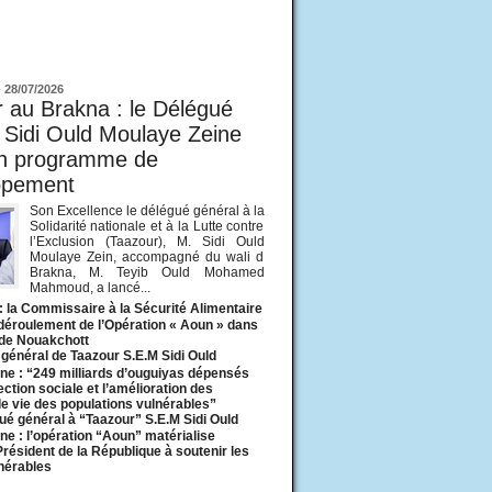
ur
-
28/07/2026
 au Brakna : le Délégué
 Sidi Ould Moulaye Zeine
un programme de
ppement
Son Excellence le délégué général à la
Solidarité nationale et à la Lutte contre
l’Exclusion (Taazour), M. Sidi Ould
Moulaye Zein, accompagné du wali d
Brakna, M. Teyib Ould Mohamed
Mahmoud, a lancé...
: la Commissaire à la Sécurité Alimentaire
 déroulement de l’Opération « Aoun » dans
 de Nouakchott
général de Taazour S.E.M Sidi Ould
ne : “249 milliards d’ouguiyas dépensés
ection sociale et l’amélioration des
de vie des populations vulnérables”
ué général à “Taazour” S.E.M Sidi Ould
ne : l’opération “Aoun” matérialise
 Président de la République à soutenir les
lnérables