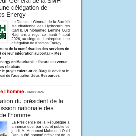
eur Général de la SMH
 une délégation de
s Energy
Le Directeur Général de la Société
Mauritanienne des Hydrocarbures
(SMH), Dr Mohamed Lemine Ould
Raghani, a reçu, ce mardi 4 août
2026, au siège de l’entreprise, une
délégation de Kosmos Energy...
ent de la numérisation des services de
 de leur intégration au portail « Mes
»
nergy en Mauritanie : l’heure est venue
es résultats
 le projet cuivre-or de Diaguili devient le
pari de l’australien Zeus Resources
de l'homme
- 06/08/2026
tion du président de la
ssion nationale des
 de l’homme
La Présidence de la République a
annoncé que, par décret publié ce
jeudi, M. Mohamed Mahmoud Ould
Dahi a été nommé président de la