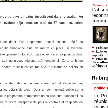
Chronique
L'absurd
reconnai
plus de pays africains investissent dans le spatial. Au
communa
nt avaient déjà lancé un total de 67 satellites, selon
e se doter d’un programme spatial national dédié au
Présiden
xécutif ambitionne ainsi de mettre en place un système
La loi es
éveloppement global du pays et renforcer sa position dans
impunité
𝗠𝗦𝗦 de Y
 tant au niveau régional qu’international. Cette ambition
𝗱’𝗲𝘅𝗰𝗲𝗹𝗹𝗲
𝗹’𝗔𝗳𝗿𝗶𝗾𝘂𝗲 !
spatial africain est estimé à 22,6 milliards de dollars en
Rubriq
 Transformation numérique, a tenu, le lundi 29 septembre,
politiq
r les détails du projet. Dans un communiqué publié sur la
Le Pre
que le programme comprendra un ou plusieurs nanosatellites
réunio
re terrestre indispensable pour le contrôle et l’exploitation
minist