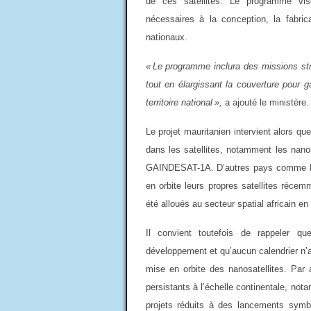
de ces satellites. Le programme vi
nécessaires à la conception, la fabrica
nationaux.
« Le programme inclura des missions stra
tout en élargissant la couverture pour 
territoire national »,
a ajouté le ministère.
Le projet mauritanien intervient alors qu
dans les satellites, notamment les nano
GAINDESAT-1A. D’autres pays comme Djib
en orbite leurs propres satellites récem
été alloués au secteur spatial africain en
Il convient toutefois de rappeler 
développement et qu’aucun calendrier n’a, p
mise en orbite des nanosatellites. Par a
persistants à l’échelle continentale, not
projets réduits à des lancements symboli