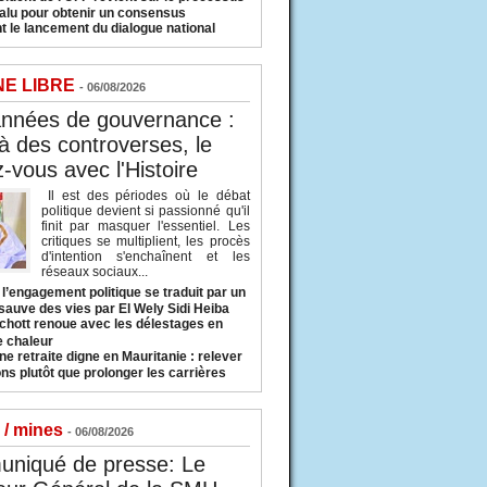
valu pour obtenir un consensus
t le lancement du dialogue national
NE LIBRE
- 06/08/2026
années de gouvernance :
à des controverses, le
-vous avec l'Histoire
Il est des périodes où le débat
politique devient si passionné qu'il
finit par masquer l'essentiel. Les
critiques se multiplient, les procès
d'intention s'enchaînent et les
réseaux sociaux...
l’engagement politique se traduit par un
sauve des vies par El Wely Sidi Heiba
hott renoue avec les délestages en
e chaleur
ne retraite digne en Mauritanie : relever
ns plutôt que prolonger les carrières
 / mines
- 06/08/2026
niqué de presse: Le