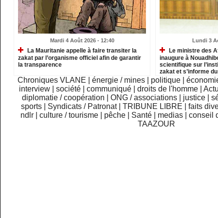
Mardi 4 Août 2026 - 12:40
Lundi 3 A
La Mauritanie appelle à faire transiter la
Le ministre des A
zakat par l’organisme officiel afin de garantir
inaugure à Nouadhib
la transparence
scientifique sur l’inst
zakat et s’informe d
institutions relevant
Chroniques VLANE
|
énergie / mines
|
politique
|
économi
interview
|
société
|
communiqué
|
droits de l'homme
|
Actu
diplomatie / coopération
|
ONG / associations
|
justice
|
sé
sports
|
Syndicats / Patronat
|
TRIBUNE LIBRE
|
faits div
ndlr
|
culture / tourisme
|
pêche
|
Santé
|
medias
|
conseil 
TAAZOUR