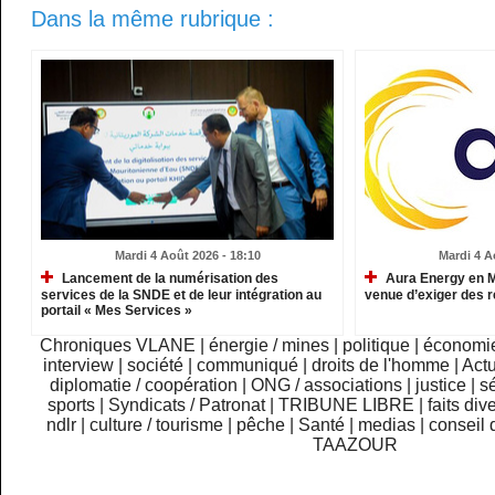
Dans la même rubrique :
Mardi 4 Août 2026 - 18:10
Mardi 4 A
Lancement de la numérisation des
Aura Energy en Ma
services de la SNDE et de leur intégration au
venue d’exiger des r
portail « Mes Services »
Chroniques VLANE
|
énergie / mines
|
politique
|
économi
interview
|
société
|
communiqué
|
droits de l'homme
|
Actu
diplomatie / coopération
|
ONG / associations
|
justice
|
sé
sports
|
Syndicats / Patronat
|
TRIBUNE LIBRE
|
faits div
ndlr
|
culture / tourisme
|
pêche
|
Santé
|
medias
|
conseil 
TAAZOUR