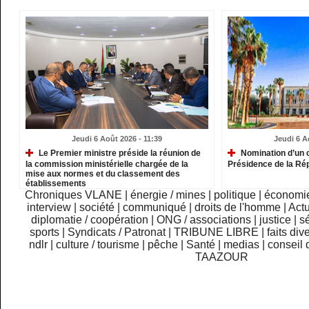
Jeudi 6 Août 2026 - 11:39
Jeudi 6 A
Le Premier ministre préside la réunion de
Nomination d’un c
la commission ministérielle chargée de la
Présidence de la Ré
mise aux normes et du classement des
établissements
Chroniques VLANE
|
énergie / mines
|
politique
|
économi
interview
|
société
|
communiqué
|
droits de l'homme
|
Actu
diplomatie / coopération
|
ONG / associations
|
justice
|
sé
sports
|
Syndicats / Patronat
|
TRIBUNE LIBRE
|
faits div
ndlr
|
culture / tourisme
|
pêche
|
Santé
|
medias
|
conseil 
TAAZOUR