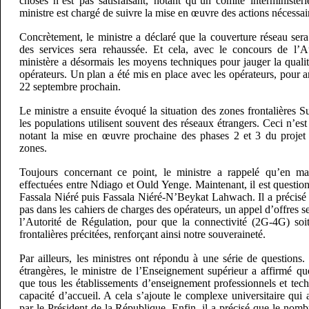
choses n’est pas satisfaisant, notant qu’un comité interministér
ministre est chargé de suivre la mise en œuvre des actions nécessai
Concrètement, le ministre a déclaré que la couverture réseau sera
des services sera rehaussée. Et cela, avec le concours de l’Au
ministère a désormais les moyens techniques pour jauger la qualit
opérateurs. Un plan a été mis en place avec les opérateurs, pour am
22 septembre prochain.
Le ministre a ensuite évoqué la situation des zones frontalières 
les populations utilisent souvent des réseaux étrangers. Ceci n’est p
notant la mise en œuvre prochaine des phases 2 et 3 du projet 
zones.
Toujours concernant ce point, le ministre a rappelé qu’en mai
effectuées entre Ndiago et Ould Yenge. Maintenant, il est questi
Fassala Niéré puis Fassala Niéré-N’Beykat Lahwach. Il a précisé 
pas dans les cahiers de charges des opérateurs, un appel d’offres ser
l’Autorité de Régulation, pour que la connectivité (2G-4G) soit
frontalières précitées, renforçant ainsi notre souveraineté.
Par ailleurs, les ministres ont répondu à une série de questions. 
étrangères, le ministre de l’Enseignement supérieur a affirmé qu
que tous les établissements d’enseignement professionnels et tec
capacité d’accueil. A cela s’ajoute le complexe universitaire qu
par le Président de la République. Enfin, il a précisé que le nombr