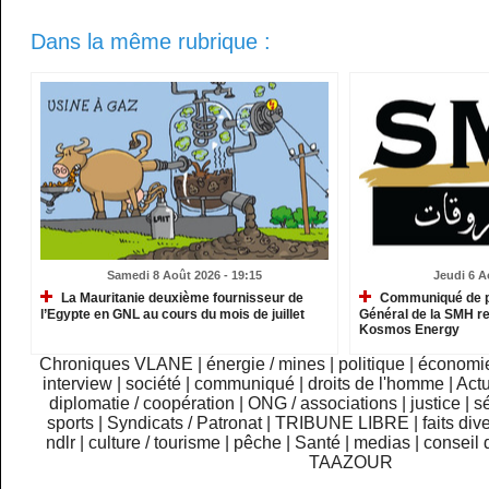
Dans la même rubrique :
Samedi 8 Août 2026 - 19:15
Jeudi 6 A
La Mauritanie deuxième fournisseur de
Communiqué de pr
l’Egypte en GNL au cours du mois de juillet
Général de la SMH re
Kosmos Energy
Chroniques VLANE
|
énergie / mines
|
politique
|
économi
interview
|
société
|
communiqué
|
droits de l'homme
|
Actu
diplomatie / coopération
|
ONG / associations
|
justice
|
sé
sports
|
Syndicats / Patronat
|
TRIBUNE LIBRE
|
faits div
ndlr
|
culture / tourisme
|
pêche
|
Santé
|
medias
|
conseil 
TAAZOUR