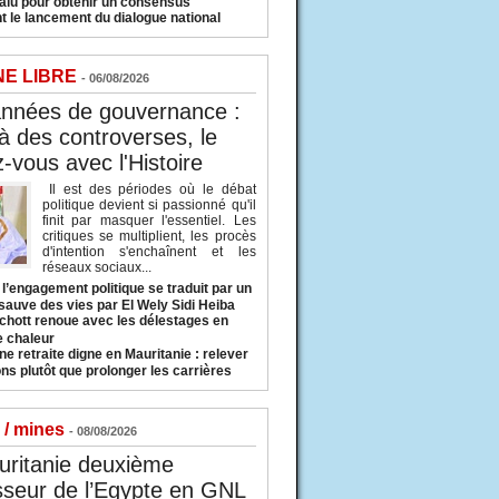
valu pour obtenir un consensus
t le lancement du dialogue national
NE LIBRE
- 06/08/2026
années de gouvernance :
à des controverses, le
-vous avec l'Histoire
Il est des périodes où le débat
politique devient si passionné qu'il
finit par masquer l'essentiel. Les
critiques se multiplient, les procès
d'intention s'enchaînent et les
réseaux sociaux...
l’engagement politique se traduit par un
sauve des vies par El Wely Sidi Heiba
hott renoue avec les délestages en
e chaleur
ne retraite digne en Mauritanie : relever
ns plutôt que prolonger les carrières
 / mines
- 08/08/2026
uritanie deuxième
sseur de l’Egypte en GNL