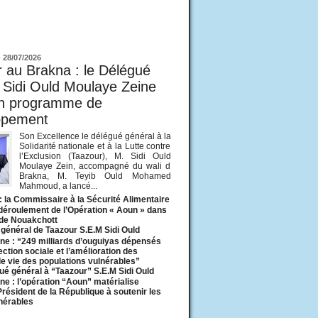
ur
-
28/07/2026
 au Brakna : le Délégué
 Sidi Ould Moulaye Zeine
un programme de
ppement
Son Excellence le délégué général à la
Solidarité nationale et à la Lutte contre
l’Exclusion (Taazour), M. Sidi Ould
Moulaye Zein, accompagné du wali d
Brakna, M. Teyib Ould Mohamed
Mahmoud, a lancé...
: la Commissaire à la Sécurité Alimentaire
 déroulement de l’Opération « Aoun » dans
 de Nouakchott
général de Taazour S.E.M Sidi Ould
ne : “249 milliards d’ouguiyas dépensés
ection sociale et l’amélioration des
de vie des populations vulnérables”
ué général à “Taazour” S.E.M Sidi Ould
ne : l’opération “Aoun” matérialise
 Président de la République à soutenir les
lnérables