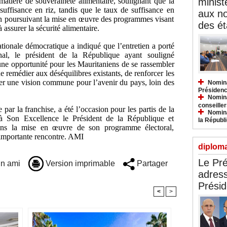
minist
 matière de souveraineté alimentaire, soulignant que la
osuffisance en riz, tandis que le taux de suffisance en
aux n
en poursuivant la mise en œuvre des programmes visant
des ét
 assurer la sécurité alimentaire.
ationale démocratique a indiqué que l’entretien a porté
nal, le président de la République ayant souligné
une opportunité pour les Mauritaniens de se rassembler
de remédier aux déséquilibres existants, de renforcer les
uler une vision commune pour l’avenir du pays, loin des
Nomina
Présidenc
Nomina
conseiller
 par la franchise, a été l’occasion pour les partis de la
Nomina
 à Son Excellence le Président de la République et
la Républ
ns la mise en œuvre de son programme électoral,
e importante rencontre. AMI
diploma
Le Pré
n ami
Version imprimable
Partager
adress
Présid
<
>