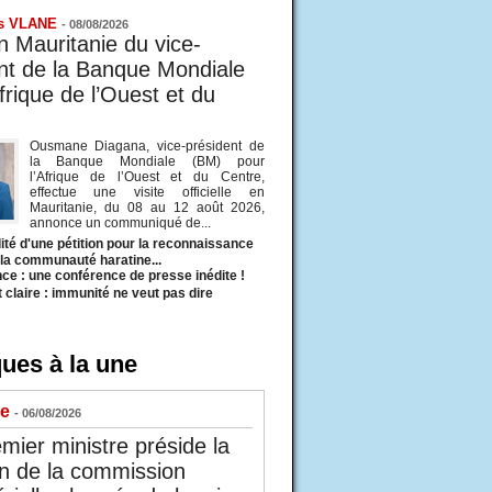
s VLANE
-
08/08/2026
en Mauritanie du vice-
nt de la Banque Mondiale
frique de l’Ouest et du
Ousmane Diagana, vice-président de
la Banque Mondiale (BM) pour
l’Afrique de l’Ouest et du Centre,
effectue une visite officielle en
Mauritanie, du 08 au 12 août 2026,
annonce un communiqué de...
ité d'une pétition pour la reconnaissance
e la communauté haratine...
ce : une conférence de presse inédite !
t claire : immunité ne veut pas dire
ues à la une
ue
- 06/08/2026
mier ministre préside la
n de la commission