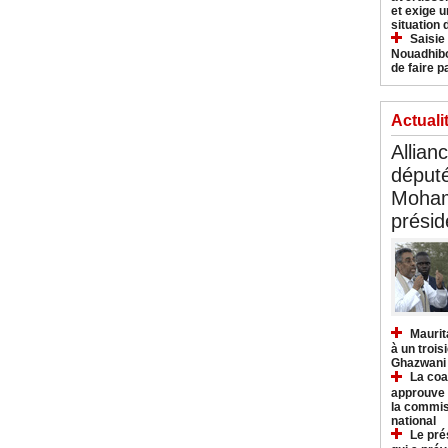
et exige u
situation
Saisie
Nouadhibo
de faire p
Actuali
Allian
déput
Moham
présid
Maurit
à un trois
Ghazwani
La coa
approuve l
la commis
national
Le pré