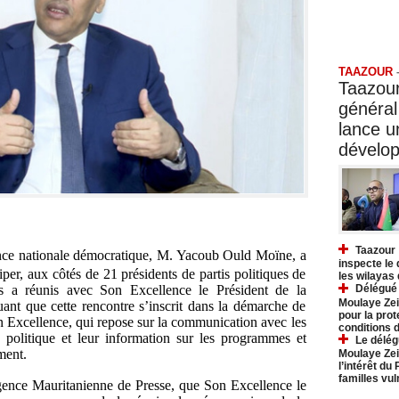
Taazo
TAAZOUR
Taazour
général
lance 
dévelo
Taazour 
iance nationale démocratique, M. Yacoub Ould Moïne, a
inspecte le
per, aux côtés de 21 présidents de partis politiques de
les wilayas
es a réunis avec Son Excellence le Président de la
Délégué 
Moulaye Zei
uant que cette rencontre s’inscrit dans la démarche de
pour la prot
n Excellence, qui repose sur la communication avec les
conditions 
 politique et leur information sur les programmes et
Le délég
ment.
Moulaye Zei
l’intérêt du
familles vu
Agence Mauritanienne de Presse, que Son Excellence le