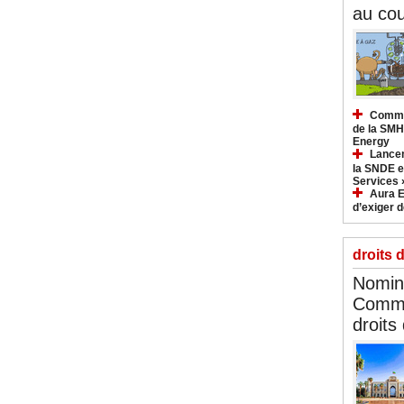
au cou
Commun
de la SMH
Energy
Lancem
la SNDE et
Services 
Aura E
d’exiger d
droits 
Nomina
Commi
droits