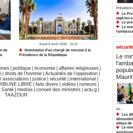
Président d
Le Pre
algérien a
Le pre
Le min
l’ambassa
Jeudi 6 Août 2026 - 11:37
sécurit
on de
Nomination d’un chargé de mission à la
la
Présidence de la République
Le min
l’amba
mines
|
politique
|
économie
|
affaires religieuses
|
popula
é
|
droits de l'homme
|
Actualités de l'opposition
|
Maurit
 associations
|
justice
|
sécurité
|
international
|
RIBUNE LIBRE
|
faits divers
|
vidéos
|
rumeurs
|
|
Santé
|
medias
|
conseil des ministres
|
actu.g
|
TAAZOUR
en...
Les di
démantèle
wilaya de
Le min
avertisse