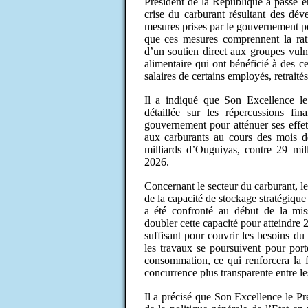
Président de la République a passé e
crise du carburant résultant des dé
mesures prises par le gouvernement p
que ces mesures comprennent la ratio
d’un soutien direct aux groupes vulné
alimentaire qui ont bénéficié à des ce
salaires de certains employés, retraité
Il a indiqué que Son Excellence le
détaillée sur les répercussions fin
gouvernement pour atténuer ses effet
aux carburants au cours des mois de
milliards d’Ouguiyas, contre 29 mil
2026.
Concernant le secteur du carburant, le
de la capacité de stockage stratégique 
a été confronté au début de la mis
doubler cette capacité pour atteindre 2
suffisant pour couvrir les besoins d
les travaux se poursuivent pour port
consommation, ce qui renforcera la f
concurrence plus transparente entre les
Il a précisé que Son Excellence le Pr