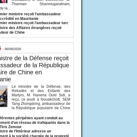
Tharman Shanmugaratnam,
e la...
mier ministre reçoit l’ambassadeur
ccrédité en Mauritanie
mier ministre reçoit l’ambassadeur turc
istre des Affaires étrangères reçoit
deur de Chine
é
- 06/08/2026
istre de la Défense reçoit
ssadeur de la République
ire de Chine en
anie
Le ministre de la Défense, des
Retraités et des Enfants des
Martyrs, M. Hanena Ould Sidi, a
reçu, ce jeudi à Nouakchott, SEM
Tang Zhongdong, ambassadeur de
la République populaire de Chine
fférentes péripéties ayant conduit au
ment d’un réseau de trafiquants dans la
 Tiris Zemour
istre de l’Intérieur adresse un
ment à la société chargée de la propreté