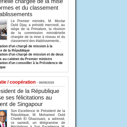
érielle chargée de la mise
ormes et du classement
ablissements
Le Premier ministre, M. Moctar
Ould Djay, a présidé mercredi, au
siège de la Primature, la réunion
de la commission ministérielle
chargée de la mise à niveau et du
classement des établissements...
tion d’un chargé de mission à la
e de la République
tion d’un chargé de mission et de deux
s au cabinet du Premier ministre
tion d’un conseiller à la Présidence de
ique
tie / coopération
- 08/08/2026
sident de la République
e ses félicitations au
ent de Singapour
Son Excellence le Président de la
République, M. Mohamed Ould
Cheikh El Ghazouani, a adressé,
ce samedi, un télégramme de
félicitations à Son Excellence M.