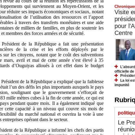
n revue au cours de la réunion les répercussions de la
veloppements qui surviennent au Moyen-Orient, et les
Chronique
Visite 
our réduire ses impacts économiques et sociaux, notant
nalisation de l’utilisation des ressources et l’apport
préside
rables à travers des transferts monétaires et une aide
pour l’A
ntaines de milliers de familles, en plus de soutenir les
Centre
s et membres des forces armées et de sécurité.
 Président de la République a fait une présentation
ancières de la crise et les efforts déployés par le
s sur les citoyens, notant que le coût des subventions
 mars, avril et mai de cette année s’est élevé à 35
liards d’Ouguiyas alloués à cet effet dans le budget
L'absurd
officielle d
Présiden
La loi es
 Président de la République a expliqué que la faiblesse
impunité
était l’un des défis les plus importants auxquels le pays
sion, soulignant que le gouvernement s’efforçait de
83 mille mètres cubes à la fin de cette année, ce qui est
Rubriq
u pays pendant quatre mois. Il a également indiqué que
er cette capacité à un niveau qui couvre six mois de
politiq
lexibilité du marché national et ouvrira la voie à une
 entreprises opérant dans le secteur.
Le Pre
réunio
ésident de la République a informé les chefs des partis