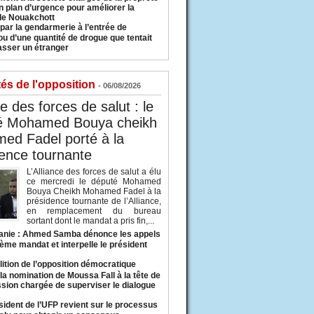
n plan d’urgence pour améliorer la
 de Nouakchott
 par la gendarmerie à l’entrée de
u d’une quantité de drogue que tentait
asser un étranger
tés de l'opposition
- 06/08/2026
ce des forces de salut : le
é Mohamed Bouya cheikh
ed Fadel porté à la
ence tournante
L’Alliance des forces de salut a élu
ce mercredi le député Mohamed
Bouya Cheikh Mohamed Fadel à la
présidence tournante de l’Alliance,
en remplacement du bureau
sortant dont le mandat a pris fin,...
anie : Ahmed Samba dénonce les appels
ième mandat et interpelle le président
lition de l’opposition démocratique
a nomination de Moussa Fall à la tête de
sion chargée de superviser le dialogue
sident de l’UFP revient sur le processus