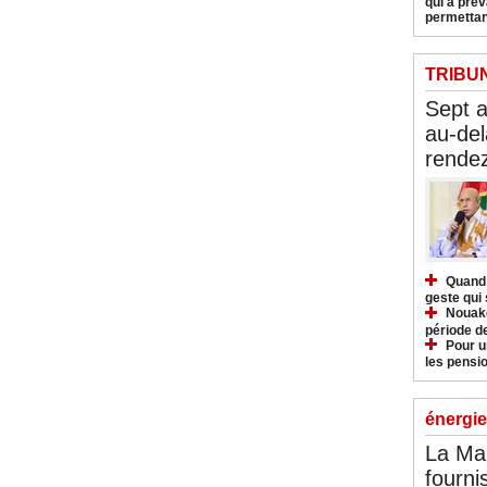
qui a pré
permettan
TRIBU
Sept 
au-del
rendez
Quand 
geste qui 
Nouakc
période d
Pour u
les pensio
énergie
La Ma
fourni