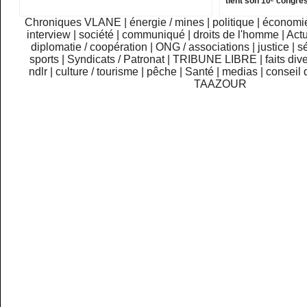
tient son 10ᵉ congrès
Chroniques VLANE
|
énergie / mines
|
politique
|
économi
interview
|
société
|
communiqué
|
droits de l'homme
|
Actu
diplomatie / coopération
|
ONG / associations
|
justice
|
sé
sports
|
Syndicats / Patronat
|
TRIBUNE LIBRE
|
faits div
ndlr
|
culture / tourisme
|
pêche
|
Santé
|
medias
|
conseil 
TAAZOUR