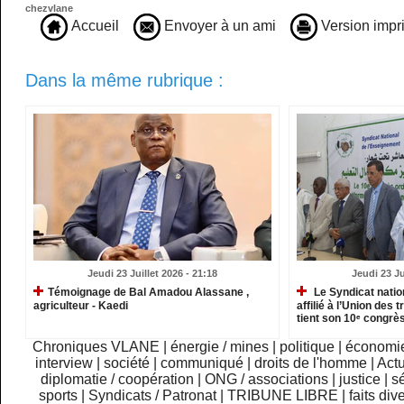
chezvlane
Accueil
Envoyer à un ami
Version impr
Dans la même rubrique :
Jeudi 23 Juillet 2026 - 21:18
Jeudi 23 Ju
​Témoignage de Bal Amadou Alassane ,
Le Syndicat natio
agriculteur - Kaedi
affilié à l’Union des 
tient son 10ᵉ congrès
Chroniques VLANE
|
énergie / mines
|
politique
|
économi
interview
|
société
|
communiqué
|
droits de l'homme
|
Actu
diplomatie / coopération
|
ONG / associations
|
justice
|
sé
sports
|
Syndicats / Patronat
|
TRIBUNE LIBRE
|
faits div