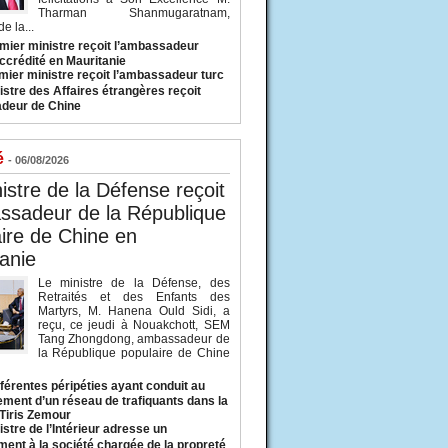
Tharman Shanmugaratnam,
e la...
mier ministre reçoit l’ambassadeur
ccrédité en Mauritanie
mier ministre reçoit l’ambassadeur turc
istre des Affaires étrangères reçoit
deur de Chine
é
- 06/08/2026
istre de la Défense reçoit
ssadeur de la République
ire de Chine en
anie
Le ministre de la Défense, des
Retraités et des Enfants des
Martyrs, M. Hanena Ould Sidi, a
reçu, ce jeudi à Nouakchott, SEM
Tang Zhongdong, ambassadeur de
la République populaire de Chine
fférentes péripéties ayant conduit au
ment d’un réseau de trafiquants dans la
 Tiris Zemour
istre de l’Intérieur adresse un
ment à la société chargée de la propreté