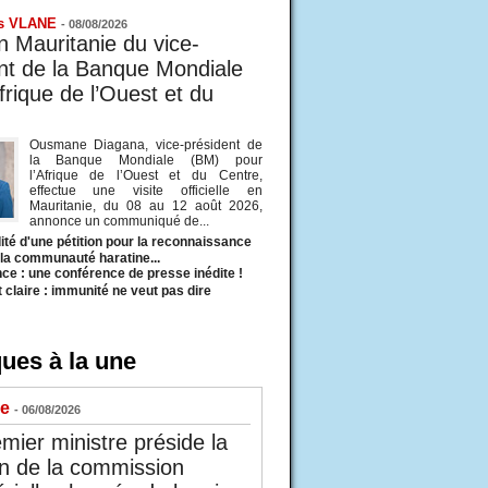
s VLANE
-
08/08/2026
en Mauritanie du vice-
nt de la Banque Mondiale
frique de l’Ouest et du
Ousmane Diagana, vice-président de
la Banque Mondiale (BM) pour
l’Afrique de l’Ouest et du Centre,
effectue une visite officielle en
Mauritanie, du 08 au 12 août 2026,
annonce un communiqué de...
ité d'une pétition pour la reconnaissance
e la communauté haratine...
ce : une conférence de presse inédite !
t claire : immunité ne veut pas dire
ues à la une
ue
- 06/08/2026
mier ministre préside la
n de la commission