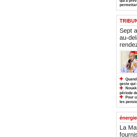
qui a pré
permettan
TRIBU
Sept 
au-del
rendez
Quand 
geste qui 
Nouakc
période d
Pour u
les pensio
énergie
La Ma
fourni