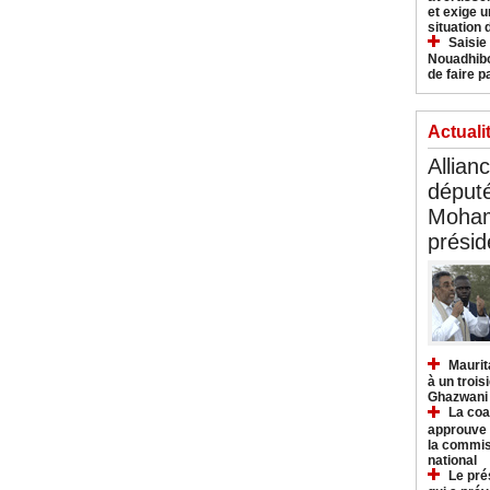
et exige u
situation
Saisie
Nouadhibo
de faire p
Actuali
Allian
déput
Moham
présid
Maurit
à un trois
Ghazwani
La coa
approuve l
la commis
national
Le pré