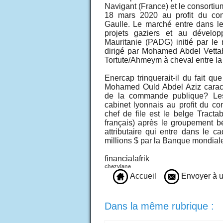
Navigant (France) et le consortiu
18 mars 2020 au profit du cons
Gaulle. Le marché entre dans le
projets gaziers et au dévelop
Mauritanie (PADG) initié par le
dirigé par Mohamed Abdel Vetta
Tortute/Ahmeym à cheval entre la 
Enercap trinquerait-il du fait que
Mohamed Ould Abdel Aziz caracté
de la commande publique? Les 
cabinet lyonnais au profit du c
chef de file est le belge Tracta
français) après le groupement bé
attributaire qui entre dans le 
millions $ par la Banque mondial
financialafrik
chezvlane
Accueil
Envoyer à u
Dans la même rubrique :