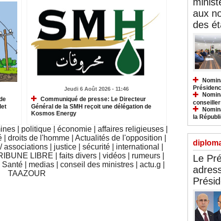
minist
aux n
des ét
Nomina
Présidenc
Jeudi 6 Août 2026 - 11:46
Nomina
de
Communiqué de presse: Le Directeur
conseiller
let
Général de la SMH reçoit une délégation de
Nomina
Kosmos Energy
la Républ
mines
|
politique
|
économie
|
affaires religieuses
|
é
|
droits de l'homme
|
Actualités de l'opposition
|
diploma
 associations
|
justice
|
sécurité
|
international
|
RIBUNE LIBRE
|
faits divers
|
vidéos
|
rumeurs
|
Le Pré
|
Santé
|
medias
|
conseil des ministres
|
actu.g
|
adress
TAAZOUR
Présid