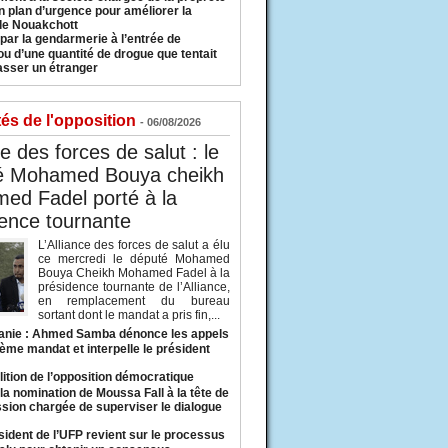
n plan d’urgence pour améliorer la
 de Nouakchott
 par la gendarmerie à l’entrée de
u d’une quantité de drogue que tentait
asser un étranger
tés de l'opposition
- 06/08/2026
ce des forces de salut : le
é Mohamed Bouya cheikh
ed Fadel porté à la
ence tournante
L’Alliance des forces de salut a élu
ce mercredi le député Mohamed
Bouya Cheikh Mohamed Fadel à la
présidence tournante de l’Alliance,
en remplacement du bureau
sortant dont le mandat a pris fin,...
anie : Ahmed Samba dénonce les appels
ième mandat et interpelle le président
lition de l’opposition démocratique
a nomination de Moussa Fall à la tête de
sion chargée de superviser le dialogue
sident de l’UFP revient sur le processus