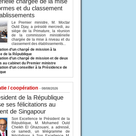
érielle chargée de la mise
ormes et du classement
ablissements
Le Premier ministre, M. Moctar
Ould Djay, a présidé mercredi, au
siège de la Primature, la réunion
de la commission ministérielle
chargée de la mise à niveau et du
classement des établissements...
tion d’un chargé de mission à la
e de la République
tion d’un chargé de mission et de deux
s au cabinet du Premier ministre
tion d’un conseiller à la Présidence de
ique
tie / coopération
- 08/08/2026
sident de la République
e ses félicitations au
ent de Singapour
Son Excellence le Président de la
République, M. Mohamed Ould
Cheikh El Ghazouani, a adressé,
ce samedi, un télégramme de
félicitations à Son Excellence M.