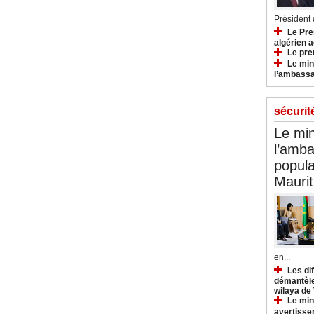
Président d
Le Pre
algérien a
Le pre
Le min
l’ambassa
sécurit
Le min
l’amba
popula
Maurit
en...
Les di
démantèle
wilaya de
Le min
avertisse