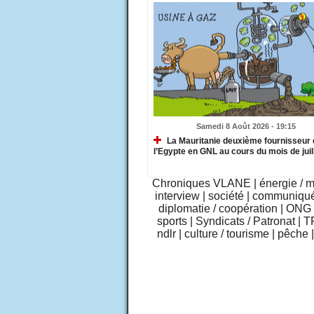
Samedi 8 Août 2026 - 19:15
La Mauritanie deuxième fournisseur 
l’Egypte en GNL au cours du mois de juil
Chroniques VLANE
|
énergie / 
interview
|
société
|
communiqu
diplomatie / coopération
|
ONG /
sports
|
Syndicats / Patronat
|
T
ndlr
|
culture / tourisme
|
pêche