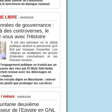
valu pour obtenir un consensus
t le lancement du dialogue national
NE LIBRE
- 06/08/2026
années de gouvernance :
à des controverses, le
-vous avec l'Histoire
Il est des périodes où le débat
politique devient si passionné qu'il
finit par masquer l'essentiel. Les
critiques se multiplient, les procès
d'intention s'enchaînent et les
réseaux sociaux...
l’engagement politique se traduit par un
sauve des vies par El Wely Sidi Heiba
hott renoue avec les délestages en
e chaleur
ne retraite digne en Mauritanie : relever
ns plutôt que prolonger les carrières
 / mines
- 08/08/2026
uritanie deuxième
sseur de l’Egypte en GNL