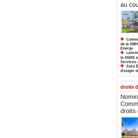
au cou
Commun
de la SMH
Energy
Lancem
la SNDE et
Services 
Aura E
d’exiger d
droits 
Nomina
Commi
droits