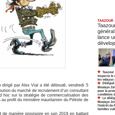
Taazo
TAAZOUR
Taazour
général
lance 
dévelo
Taazour 
inspecte le
les wilayas
Délégué 
 dirigé par Alex Vial a été débouté, vendredi 5
Moulaye Zei
ttribution du marché de recrutement d’un consultant
pour la prot
conditions 
d hoc sur la stratégie de commercialisation des
Le délég
 au profit du ministère mauritanien du Pétrole de
Moulaye Zei
l’intérêt du
familles vu
t de manière provisoire en juin 2019 en battant