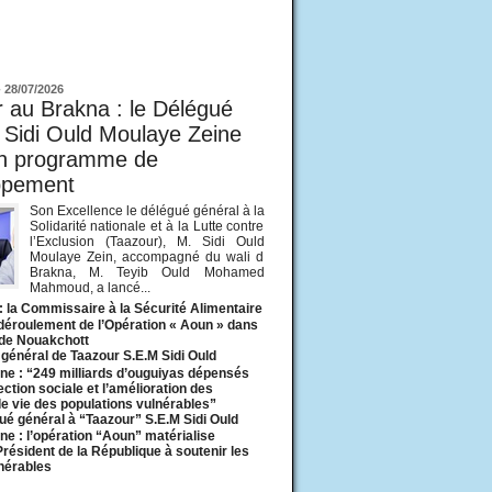
ur
-
28/07/2026
 au Brakna : le Délégué
 Sidi Ould Moulaye Zeine
un programme de
ppement
Son Excellence le délégué général à la
Solidarité nationale et à la Lutte contre
l’Exclusion (Taazour), M. Sidi Ould
Moulaye Zein, accompagné du wali d
Brakna, M. Teyib Ould Mohamed
Mahmoud, a lancé...
: la Commissaire à la Sécurité Alimentaire
 déroulement de l’Opération « Aoun » dans
 de Nouakchott
général de Taazour S.E.M Sidi Ould
ne : “249 milliards d’ouguiyas dépensés
ection sociale et l’amélioration des
de vie des populations vulnérables”
ué général à “Taazour” S.E.M Sidi Ould
ne : l’opération “Aoun” matérialise
 Président de la République à soutenir les
lnérables