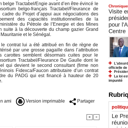
m belge Tractabel/Engie avant d’en être évincé le
Chronique
ortium belgo-français Tractabel/Fleurance de
Visite 
 cadre du Projet d’appui aux négociations des
préside
pement des capacités institutionnelles de la
pour l’A
 ministère du Pétrole de l’Energie et des Mines
h suite à la découverte du champ gazier Grand
Centre
Mauritanie et le Sénégal.
 le contrat lui a été attribué en fin de règne de
risé par une grosse pagaille dans l’attribution
carottes semblent désormais cuites pour le
onsortium Tractabel/Fleurance De Gaulle dont le
L'absurd
bel qui devient le second consultant (firme non
officielle d
ninois Fidexca/Faucon attributaire d’un contrat
Présiden
cadre du PADG qui est financé à hauteur de 20
La loi es
e.
impunité
Rubriq
n ami
Version imprimable
Partager
politiq
Le Pre
<
>
réunio