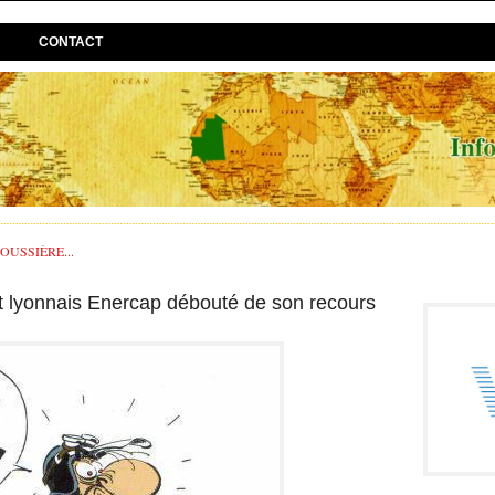
CONTACT
USSIÈRE...
et lyonnais Enercap débouté de son recours