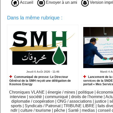
Accueil
Envoyer à un ami
Version impr
Dans la même rubrique :
Jeudi 6 Août 2026 - 11:46
Mardi 4 A
Communiqué de presse: Le Directeur
Lancement de la 
Général de la SMH reçoit une délégation de
services de la SNDE 
Kosmos Energy
portail « Mes Servic
Chroniques VLANE
|
énergie / mines
|
politique
|
économi
interview
|
société
|
communiqué
|
droits de l'homme
|
Actu
diplomatie / coopération
|
ONG / associations
|
justice
|
sé
sports
|
Syndicats / Patronat
|
TRIBUNE LIBRE
|
faits div
ndlr
|
culture / tourisme
|
pêche
|
Santé
|
medias
|
conseil 